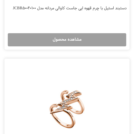
دستبند استیل با چرم قهوه ایی جاست کاوالی مردانه مدل JCBR50040100
مشاهده محصول