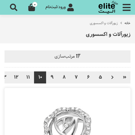
0
ورود/ثبت‌نام
خانه
زیورآلات و اکسسوری
زیورآلات و اکسسوری
مرتب‌سازی
13
12
11
10
9
8
7
6
5