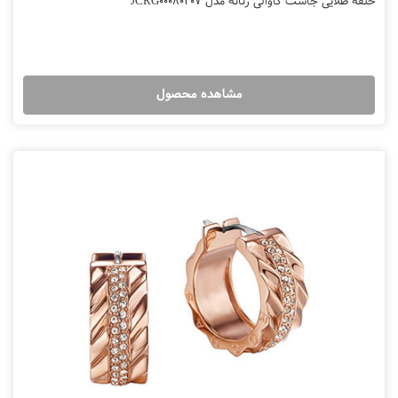
حلقه طلایی جاست کاوالی زنانه مدل JCRG00080207
مشاهده محصول