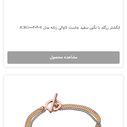
انگشتر رزگلد با نگین سفید جاست کاوالی زنانه مدل JCRG00040407
مشاهده محصول