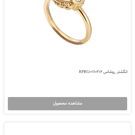
انگشتر روشاس RPRG00110206
مشاهده محصول