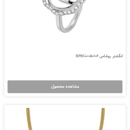
انگشتر روشاس RPRG00050106
مشاهده محصول