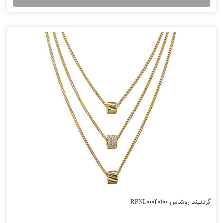
گردنبند روشاس RPNL00040100