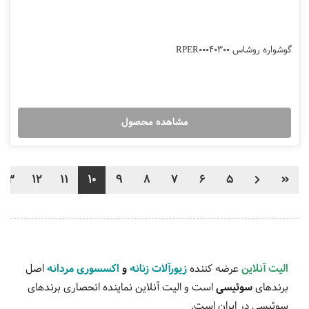
گوشواره روشاس RPER00040300
مشاهده محصول
13
12
11
10
9
8
7
6
5
الیت آنلاین
عرضه کننده
زیورآلات زنانه
و
اکسسوری مردانه
اصل
برندهای
سوئیسی
است و الیت آنلاین نماینده انحصاری برندهای
سوئیسی در ایران است.