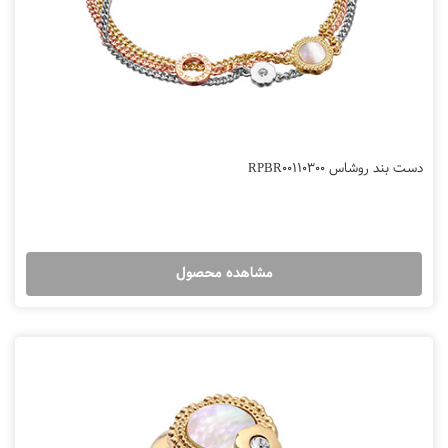
دست بند روشاس RPBR00110300
مشاهده محصول