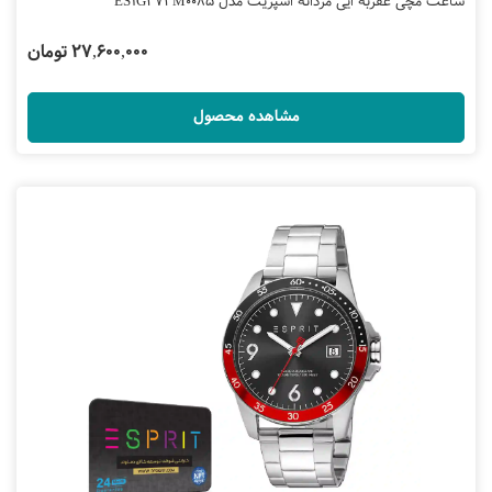
ساعت مچی عقربه ایی مردانه اسپریت مدل ES1G373M0085
27,600,000 تومان
مشاهده محصول