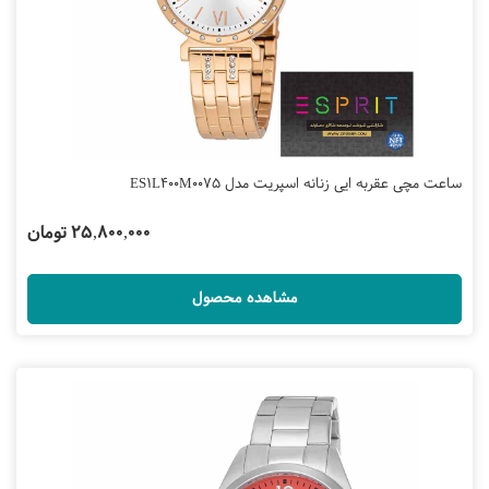
ساعت مچی عقربه ایی زنانه اسپریت مدل ES1L400M0075
25,800,000 تومان
مشاهده محصول