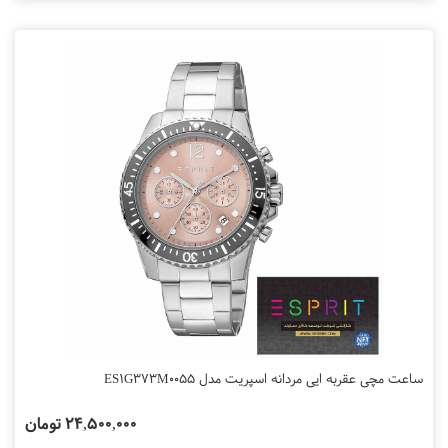
ساعت مچی عقربه ایی مردانه اسپریت مدل ES1G373M0055
24,500,000 تومان