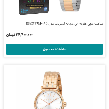
ساعت مچی عقربه ایی مردانه اسپریت مدل ES1G346M0085
24,400,000 تومان
مشاهده محصول