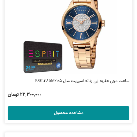
ساعت مچی عقربه ایی زنانه اسپریت مدل ES1L385M0105
22,300,000 تومان
مشاهده محصول