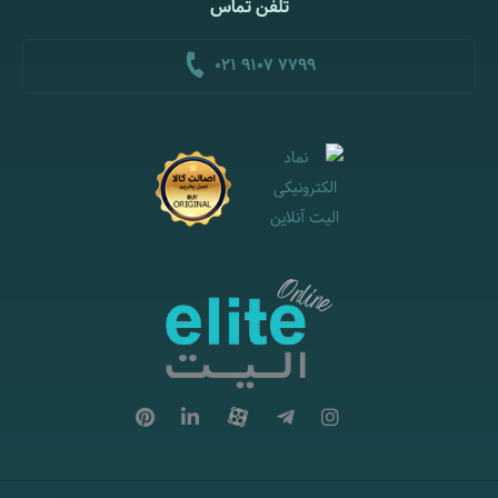
تلفن تماس
021 9107 7799