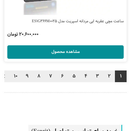
ساعت مچی عقربه ایی مردانه اسپریت مدل ES1G366M0025
20,600,000 تومان
مشاهده محصول
10
9
8
7
6
5
4
3
2
1