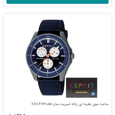
ساعت مچی عقربه ایی زنانه اسپریت مدل ES1L416P0055