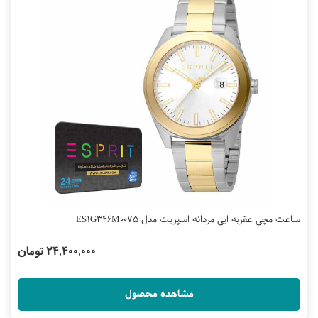
ساعت مچی عقربه ایی مردانه اسپریت مدل ES1G346M0075
24,400,000 تومان
مشاهده محصول