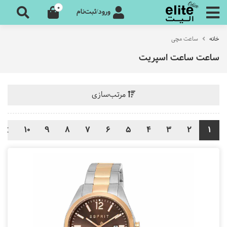
0
ورود/ثبت‌نام
خانه
ساعت مچی
ساعت ساعت اسپریت
مرتب‌سازی
10
9
8
7
6
5
4
3
2
1