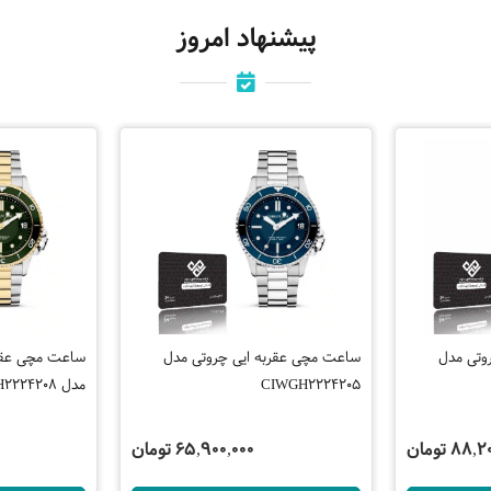
پیشنهاد امروز
وتی مدل
ساعت مچی عقربه ایی چروتی مدل
ساعت مچی عقرب
CIWGH2224205
مدل CIWGH2224208
88 تومان
65,900,000 تومان