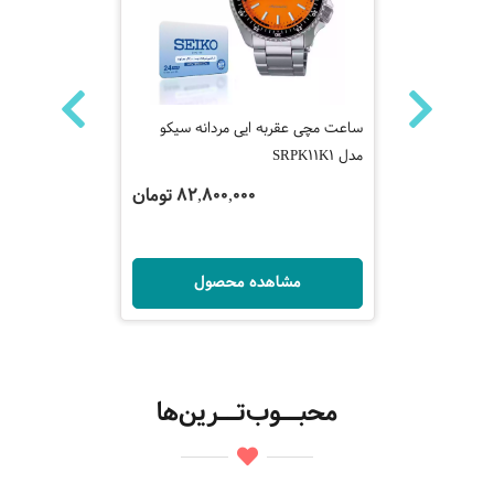
ه سیکو
ساعت مچی عقربه ایی مردانه سیکو
ساعت مچی عقر
مدل SRPK11K1
مدل SRPK67K1
تومان
82,800,000 تومان
ل
مشاهده محصول
مش
محبــوب‌تــرین‌ها