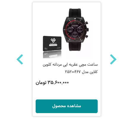
 کلاین مدل
ساعت مچی عقربه ایی مردانه کلوین
ساعت مچی عقر
کلاین مدل 25200467
SWR093P1
 تومان
35,600,000 تومان
ل
مشاهده محصول
مش