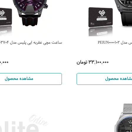
PEIUN0000
ساعت مچی عقربه ایی پلیس مدل PEWJF2203704
33,100,000 تومان
200,000
شاهده محصول
مشاهده محصول