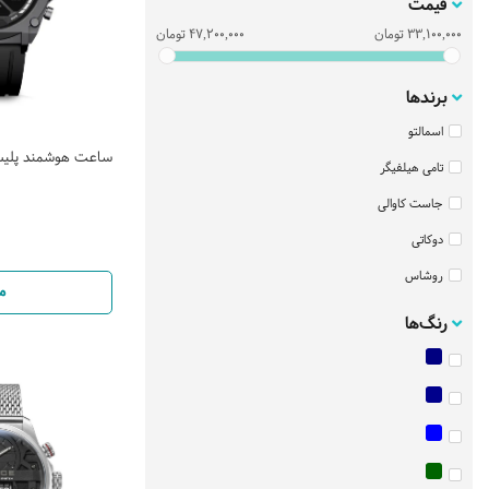
قیمت
33,100,000
تومان
47,200,000
تومان
برندها
اسمالتو
ساعت هوشمند پلیس مدل 102
تامی هیلفیگر
جاست کاوالی
دوکاتی
روشاس
م
ساعت اسپریت
رنگ‌ها
ساعت سیتیزن
سانتانوره
سیکو
فره میلانو