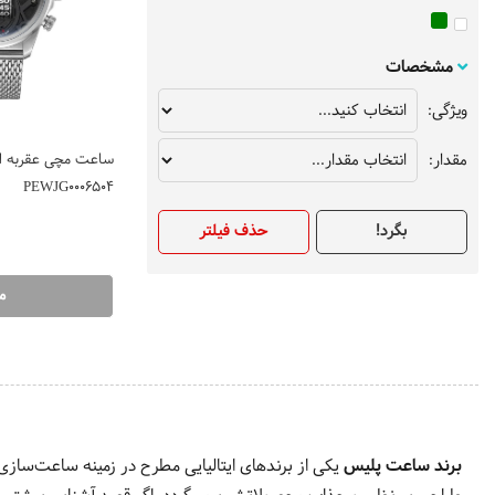
لاگوست
هوگو بوس
مشخصات
پلیس
ویژگی:
چروتی
کاسیو
مقدار:
ساعت مچی عقربه ای
کلوین کلاین
PEWJG0006504
کیو اند کیو
بگرد!
حذف فیلتر
گیلاروش
م
برند ساعت پلیس
یکی از برندهای ایتالیایی مطرح در زمینه ساعت‌ساز