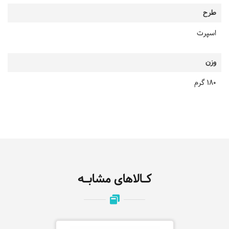
طرح
اسپرت
وزن
180 گرم
کـالاهای مشابـه