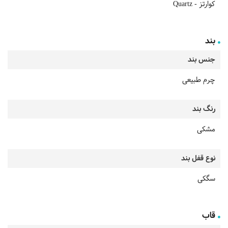
کوارتز - Quartz
بند
جنس بند
چرم طبیعی
رنگ بند
مشکی
نوع قفل بند
سگکی
قاب