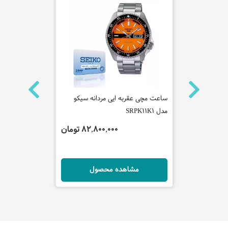
ه سیکو
ساعت مچی عقربه ایی مردانه سیکو
ساعت مچی عق
مدل SRPK11K1
کاوالی مدل JC1L008M0065
 تومان
82,800,000 تومان
ل
مشاهده محصول
مش