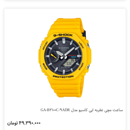
ساعت مچی عقربه ایی کاسیو مدل GA-B2100C-9ADR
49,390,000 تومان