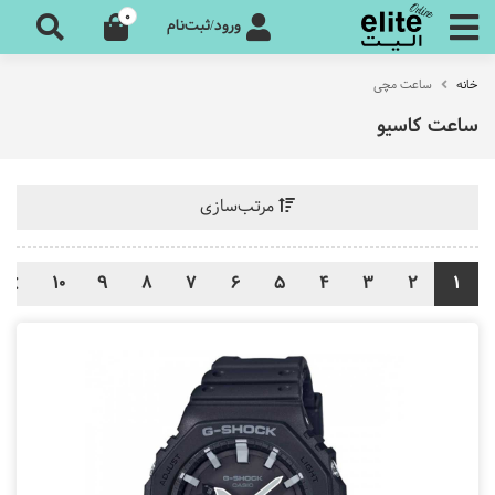
0
ورود/ثبت‌نام
خانه
ساعت مچی
ساعت کاسیو
مرتب‌سازی
10
9
8
7
6
5
4
3
2
1