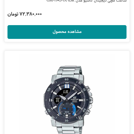
ساعت مچی دیجیتال کاسیو مدل GM-110G-1A9DR
72,380,000 تومان
مشاهده محصول