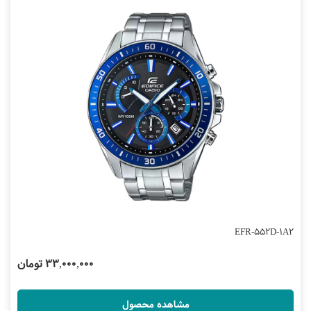
EFR-552D-1A2
33,000,000 تومان
مشاهده محصول