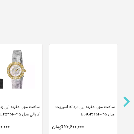
ساعت مچی عقربه ایی مردانه اسپریت
ساعت مچی عقربه ایی زن
مدل ES1G366M0025
کاوالی مدل JC1L253M0095
20,600,000 تومان
,000,000