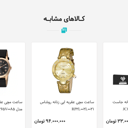
کـالاهای مشابـه
انه جاست
ساعت مچی عقربه ایی زنانه روشاس
ساعت مچی عقرب
RP2L002L0021
مدل ES1G365V0085
33 تومان
94,000,000 تومان