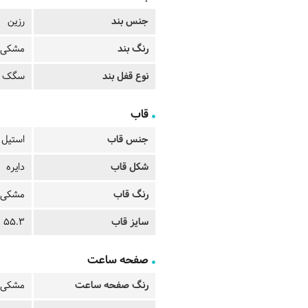
جنس بند
رزین
رنگ بند
مشکی
نوع قفل بند
سگک م
قاب
جنس قاب
استیل 
شکل قاب
دایره
رنگ قاب
مشکی
سایز قاب
55.3 میلیمتر
صفحه ساعت
رنگ صفحه ساعت
مشکی