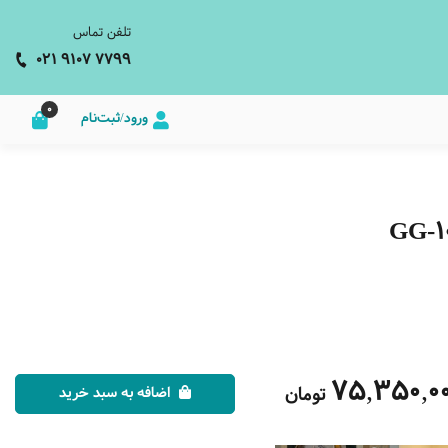
تلفن تماس
021 9107 7799
0
ورود/ثبت‌نام
75,350,0
تومان
اضافه به سبد خرید