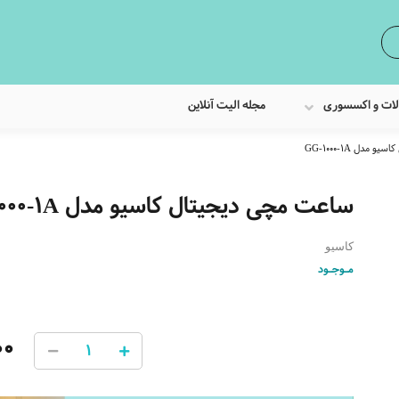
لات و اکسسوری
مجله الیت آنلاین
دل GG-1000-1A
ساعت مچی دیجیتال کاسیو مدل GG-1000-1A
کاسیو
مـوجـود
00