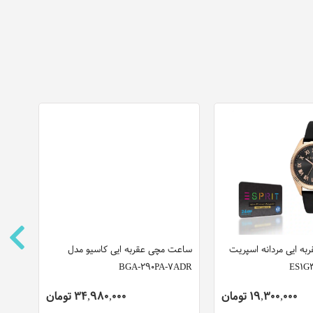
ه ایی مردانه اسپریت
ساعت مچی عقربه ایی کاسیو مدل
ساعت
7103
BGA-290PA-7ADR
19,300,000 تومان
34,980,000 تومان