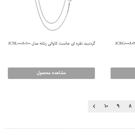
گردنبند نقره ای جاست کاوالی زنانه مدل JCNL00080100
مشاهده محصول
10
9
8