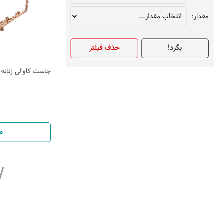
مقدار:
بگرد!
حذف فیلتر
جاست کاوالی زنانه مدل 40400
م