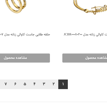
 زنانه مدل JCBR00080200
حلقه طلایی جاست کاوالی زنانه مدل JCRG00080207
شاهده محصول
مشاهده محصول
7
6
5
4
3
2
1