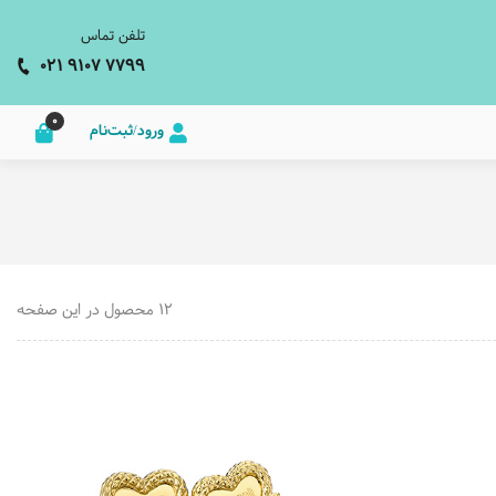
تلفن تماس
021 9107 7799
0
ورود/ثبت‌نام
12 محصول در این صفحه