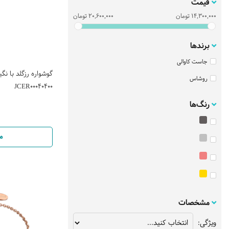
قیمت
14,300,000
تومان
20,600,000
تومان
برندها
جاست کاوالی
گوشواره رزگلد با نگ
روشاس
JCER00040400
رنگ‌ها
م
مشخصات
ویژگی: