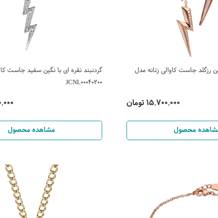
ین رزگلد جاست کاوالی زنانه مدل
گردنبند نقره ای با نگین سفید جاست کاو
JCNL00040200
15,700,000 تومان
700,000
شاهده محصول
مشاهده محصول