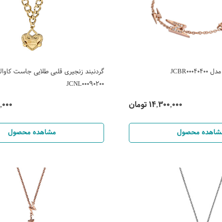
JCBR000
گردنبند زنجیری قلبی طلایی جاست کاوالی
JCNL00090200
14,300,000 تومان
600,000
شاهده محصول
مشاهده محصول