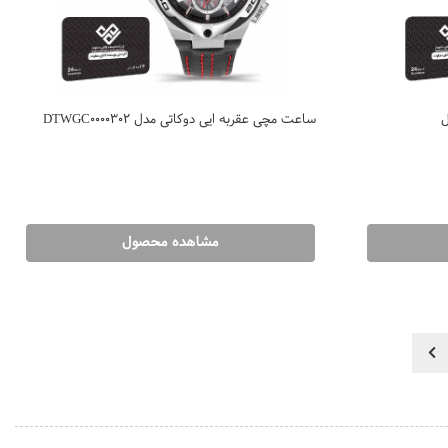
ل
ساعت مچی عقربه ایی دوکاتی مدل DTWGC0000302
مشاهده محصول