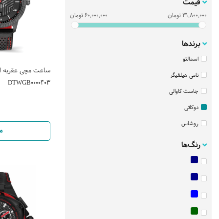
قیمت
31,800,000
تومان
60,000,000
تومان
برندها
اسمالتو
ساعت مچی عقربه ایی
تامی هیلفیگر
DTWGB0000403
جاست کاوالی
دوکاتی
روشاس
م
ساعت اسپریت
رنگ‌ها
ساعت سیتیزن
سانتانوره
سیکو
فره میلانو