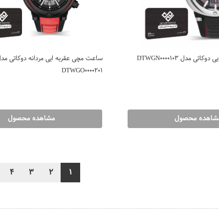
ی مدل DTWGN0000103
ساعت مچی عقربه ایی مردانه دوکاتی مد
DTWGO0000201
شاهده محصول
مشاهده محصول
4
3
2
1