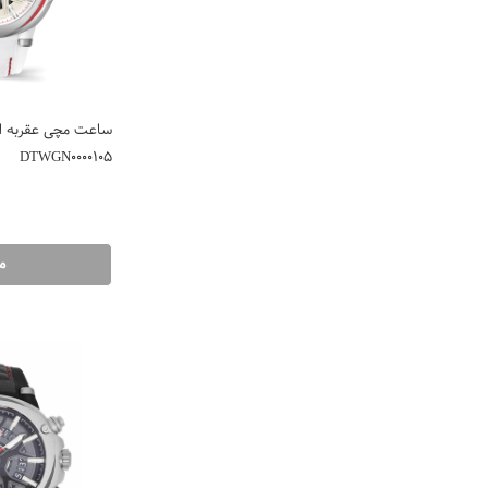
ساعت مچی عقربه ایی
DTWGN0000105
م