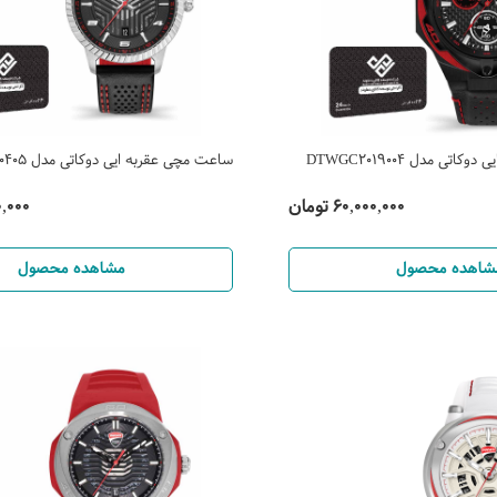
ی مدل DTWGC2019004
ساعت مچی عقربه ایی دوکاتی مدل DTWGB0000405
60,000,000 تومان
800,000
شاهده محصول
مشاهده محصول