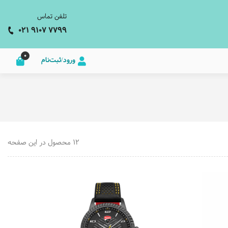
تلفن تماس
021 9107 7799
0
ورود/ثبت‌نام
12 محصول در این صفحه