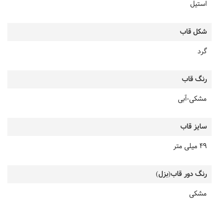
استیل
شکل قاب
گرد
رنگ قاب
مشکی-آبی
سایز قاب
49 میلی متر
رنگ دور قاب(بزل)
مشکی