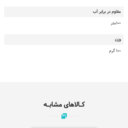
مقاوم در برابر آب
100متر
وزن
100 گرم
کـالاهای مشابـه