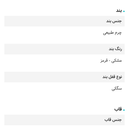
بند
جنس بند
چرم طبیعی
رنگ بند
مشکی - قرمز
نوع قفل بند
سگکی
قاب
جنس قاب