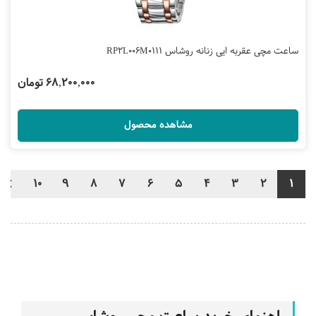
ساعت مچی عقربه ایی زنانه روشاس RP2L006M0111
68,200,000 تومان
مشاهده محصول
10
9
8
7
6
5
4
3
2
1