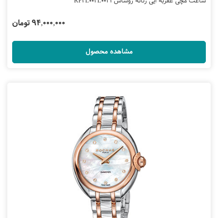
ساعت مچی عقربه ایی زنانه روشاس RP2L002L0041
94,000,000 تومان
مشاهده محصول