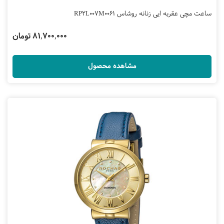
ساعت مچی عقربه ایی زنانه روشاس RP2L007M0061
81,700,000 تومان
مشاهده محصول