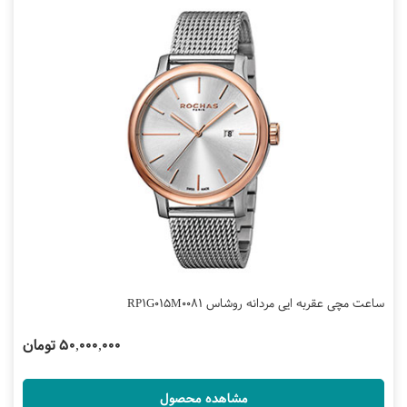
ساعت مچی عقربه ایی مردانه روشاس RP1G015M0081
50,000,000 تومان
مشاهده محصول