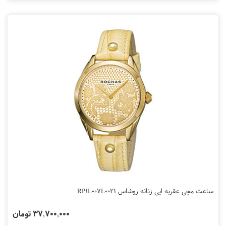
ساعت مچی عقربه ایی زنانه روشاس RP1L007L0021
37,700,000 تومان