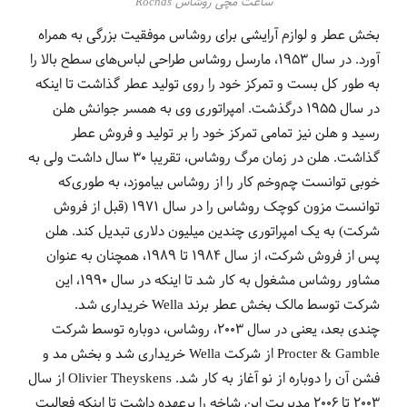
ساعت مچی روشاس Rochas
بخش عطر و لوازم آرایشی برای روشاس موفقیت بزرگی به همراه
آورد. در سال 1953، مارسل روشاس طراحی لباس‌های سطح بالا را
به طور کل بست و تمرکز خود را روی تولید عطر گذاشت تا اینکه
در سال 1955 درگذشت. امپراتوری وی به همسر جوانش هلن
رسید و هلن نیز تمامی تمرکز خود را بر تولید و فروش عطر
گذاشت. هلن در زمان مرگ روشاس، تقریبا 30 سال داشت ولی به
خوبی توانست چم‌وخم کار را از روشاس بیاموزد، به طوری‌که
توانست مزون کوچک روشاس را در سال 1971 (قبل از فروش
شرکت) به یک امپراتوری چندین میلیون دلاری تبدیل کند. هلن
پس از فروش شرکت، از سال 1984 تا 1989، همچنان به عنوان
مشاور روشاس مشغول به کار شد تا اینکه در سال 1990، این
شرکت توسط مالک بخش عطر برند Wella خریداری شد.
چندی بعد، یعنی در سال 2003، روشاس، دوباره توسط شرکت
Procter & Gamble از شرکت Wella
خریداری شد و بخش مد و
فشن آن را دوباره از نو آغاز به کار شد.
Olivier Theyskens از سال
2003 تا 2006 مدیریت این شاخه را برعهده داشت تا اینکه فعالیت