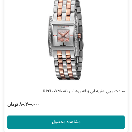
ساعت مچی عقربه ایی زنانه روشاس RP2L007M0081
80,200,000 تومان
مشاهده محصول