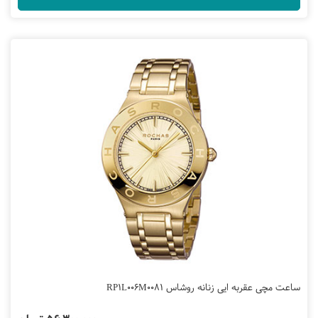
ساعت مچی عقربه ایی زنانه روشاس RP1L006M0081