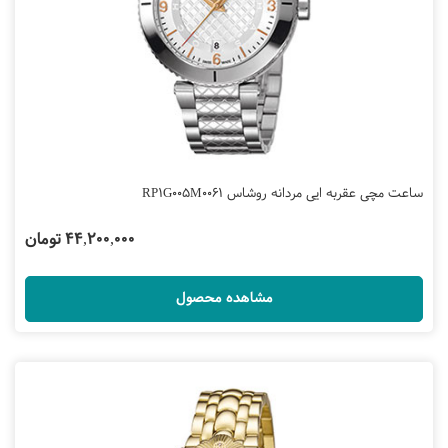
ساعت مچی عقربه ایی مردانه روشاس RP1G005M0061
44,200,000 تومان
مشاهده محصول