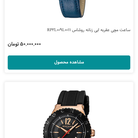
ساعت مچی عقربه ایی زنانه روشاس RP2L009L0011
50,000,000 تومان
مشاهده محصول