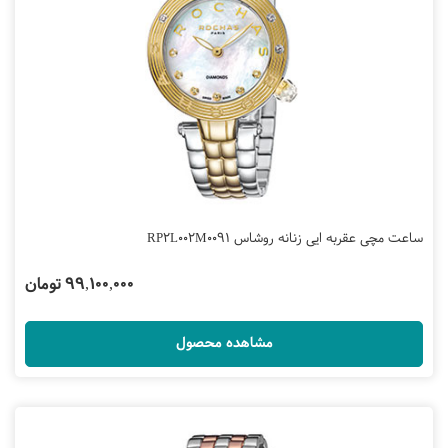
ساعت مچی عقربه ایی زنانه روشاس RP2L002M0091
99,100,000 تومان
مشاهده محصول