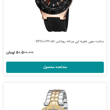
ساعت مچی عقربه ایی مردانه روشاس RP1G002P0051
50,500,000 تومان
مشاهده محصول