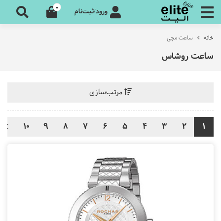
0
ورود/ثبت‌نام
خانه
ساعت مچی
ساعت روشاس
مرتب‌سازی
10
9
8
7
6
5
4
3
2
1