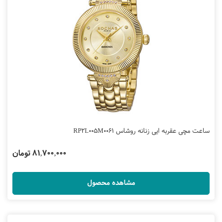
ساعت مچی عقربه ایی زنانه روشاس RP2L005M0061
81,700,000 تومان
مشاهده محصول