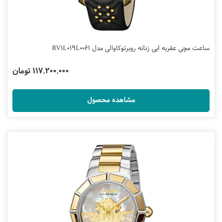
ساعت مچی عقربه ایی زنانه روبرتوکاوالی مدل RV1L019L0061
117,200,000 تومان
مشاهده محصول