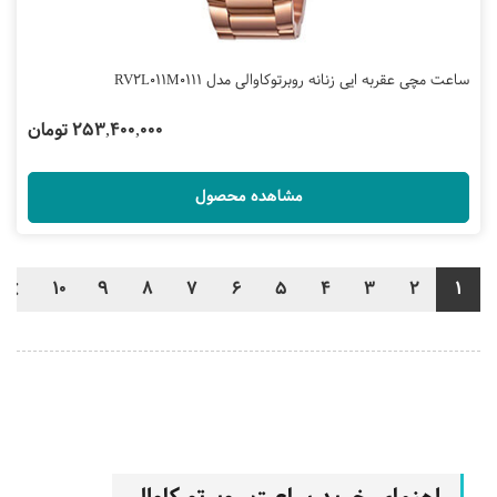
ساعت مچی عقربه ایی زنانه روبرتوکاوالی مدل RV2L011M0111
253,400,000 تومان
مشاهده محصول
10
9
8
7
6
5
4
3
2
1