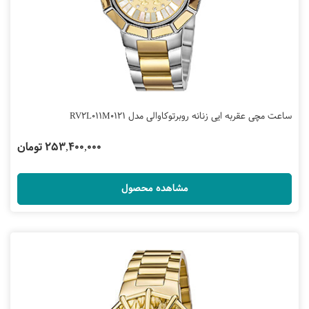
ساعت مچی عقربه ایی زنانه روبرتوکاوالی مدل RV2L011M0121
253,400,000 تومان
مشاهده محصول