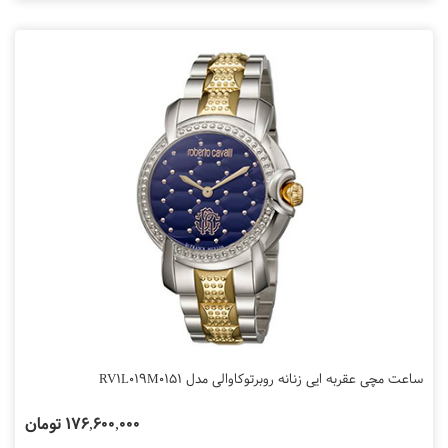
ساعت مچی عقربه ایی زنانه روبرتوکاوالی مدل RV1L019M0151
176,600,000 تومان