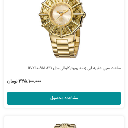
ساعت مچی عقربه ایی زنانه روبرتوکاوالی مدل RV2L009M0131
235,100,000 تومان
مشاهده محصول