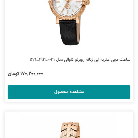
ساعت مچی عقربه ایی زنانه روبرتو کاوالی مدل RV1L193L0031
170,200,000 تومان
مشاهده محصول