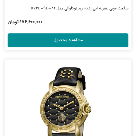
ساعت مچی عقربه ایی زنانه روبرتوکاوالی مدل RV2L009L0081
176,600,000 تومان
مشاهده محصول