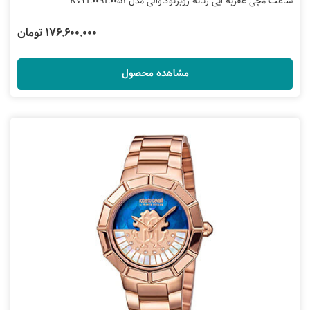
ساعت مچی عقربه ایی زنانه روبرتوکاوالی مدل RV2L009L0051
176,600,000 تومان
مشاهده محصول