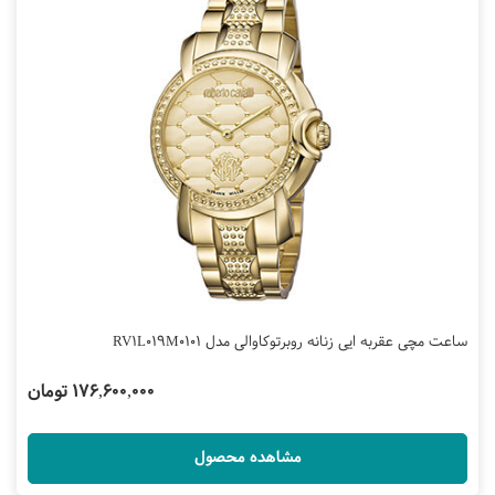
ساعت مچی عقربه ایی زنانه روبرتوکاوالی مدل RV1L019M0101
176,600,000 تومان
مشاهده محصول