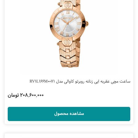
ساعت مچی عقربه ایی زنانه روبرتو کاوالی مدل RV1L166M0071
208,600,000 تومان
مشاهده محصول