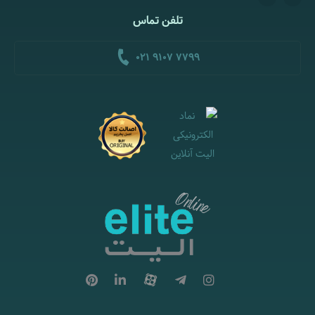
تلفن تماس
021 9107 7799