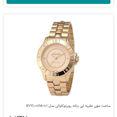
ساعت مچی عقربه ایی زنانه روبرتوکاوالی مدل RV2L008M0101