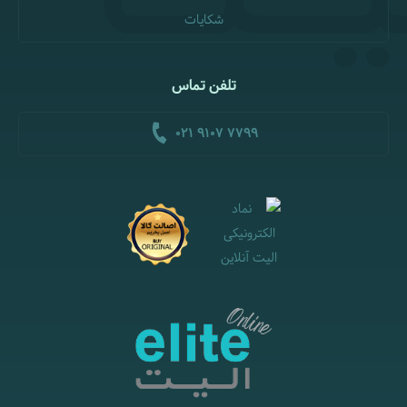
شکایات
تلفن تماس
021 9107 7799