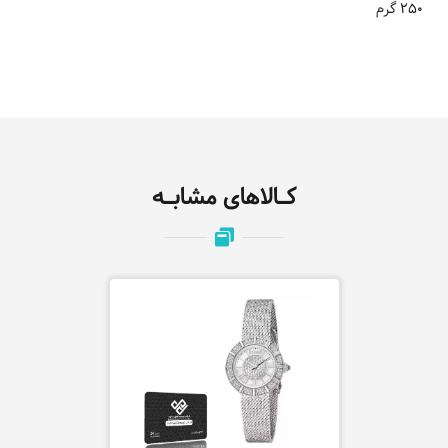
250 گرم
کـالاهای مشابـه