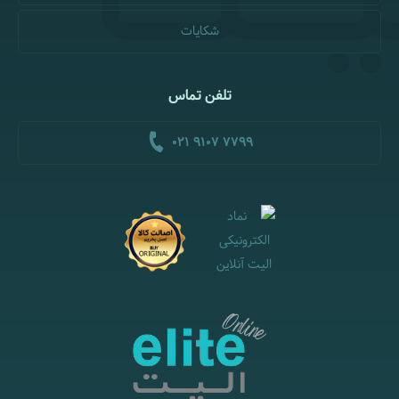
شکایات
تلفن تماس
021 9107 7799