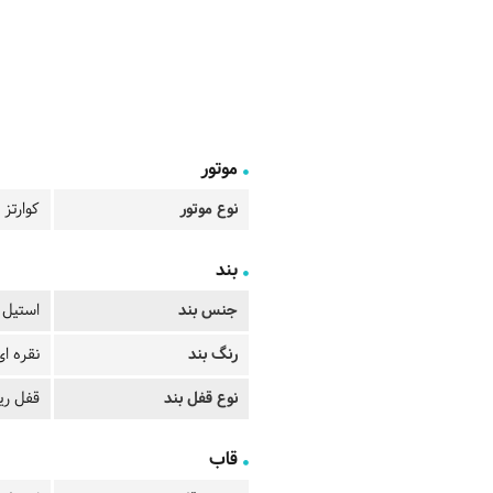
موتور
نوع موتور
کوارتز
بند
جنس بند
استیل
رنگ بند
نقره ای
نوع قفل بند
قفل ری
قاب