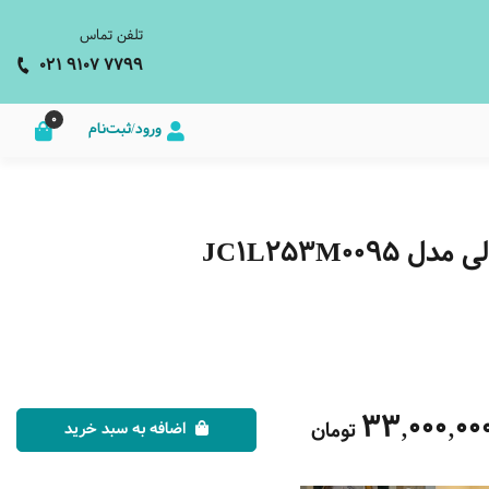
تلفن تماس
021 9107 7799
0
ورود/ثبت‌نام
JC1L253M0
33,000,00
تومان
اضافه به سبد خرید