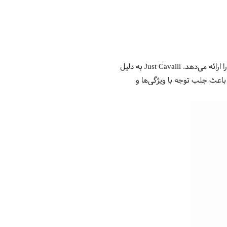
از برند Just Cavalli یک تجربه شیک و منحصر به فرد از مد را ارائه می‌دهد. Just Cavalli به دلیل
اعث جلب توجه با ویژگی‌ها و