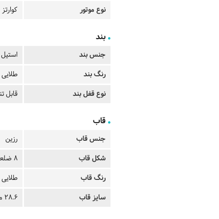
نوع موتور
کوارتز
بند
جنس بند
استیل
رنگ بند
طلایی
نوع قفل بند
قابل ت
قاب
جنس قاب
رزین
شکل قاب
8 ضلعی
رنگ قاب
طلایی
سایز قاب
28.6 میلیمتر