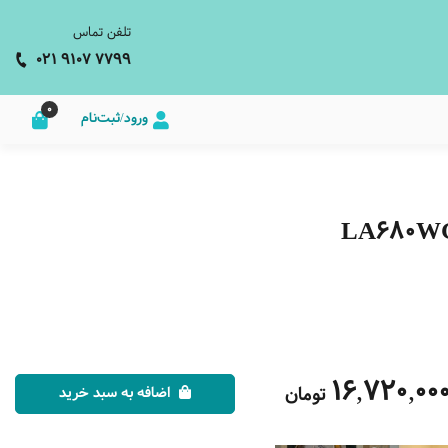
تلفن تماس
021 9107 7799
0
ورود/ثبت‌نام
16,720,00
تومان
اضافه به سبد خرید