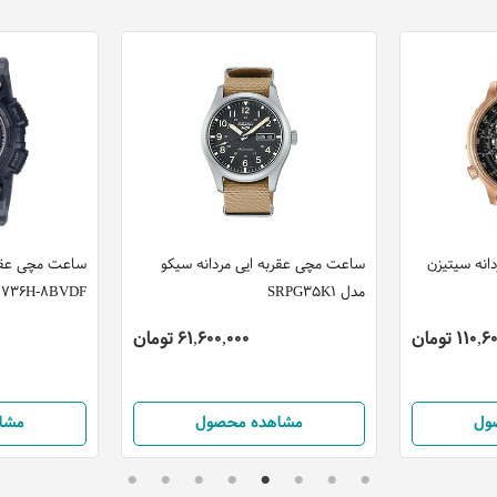
انه سیتیزن
ساعت مچی عقربه ایی مردانه سیکو
مدل SRPG35K1
736H-8BVDF
11 تومان
61,600,000 تومان
ول
مشاهده محصول
مشا