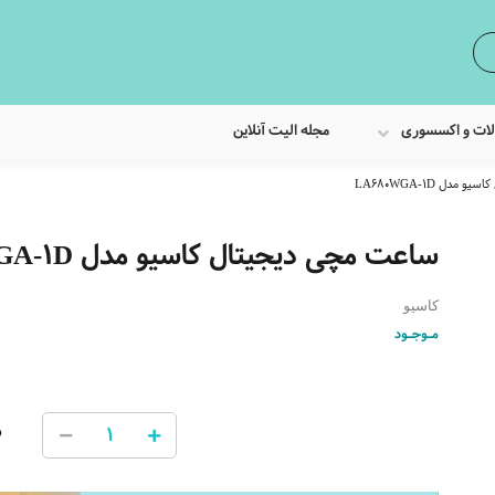
لات و اکسسوری
مجله الیت آنلاین
دل LA680WGA-1D
ساعت مچی دیجیتال کاسیو مدل LA680WGA-1D
کاسیو
مـوجـود
0