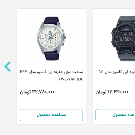
ساعت مچی عقربه ایی کاسیو مدل W-
ساعت مچی عقربه ایی کاسیو مدل EFV-
ساعت
630L-7AVUDF
مدل SPB181J1
12,430,000 تومان
32,780,000 تومان
هده محصول
مشاهده محصول