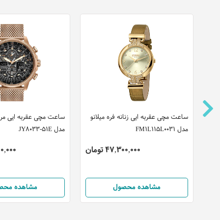
ن
ساعت مچی عقربه ایی زنانه فره میلانو
ساعت مچی عقربه ایی مرد
مدل FM1L115L0031
مدل JY8033-51E
47,300,000 تومان
0,600,000
مشاهده محصول
مشاهده محص