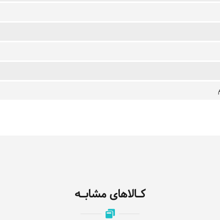
کـالاهای مشابـه