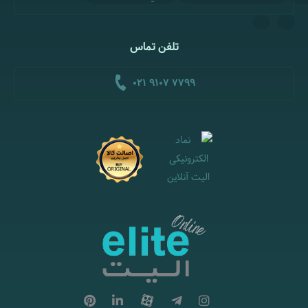
تلفن تماس
021 9107 7799