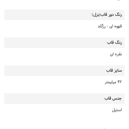
رنگ دور قاب(بزل)
قهوه ای - رزگلد
رنگ قاب
نقره ای
سایز قاب
42 میلیمتر
جنس قاب
استیل