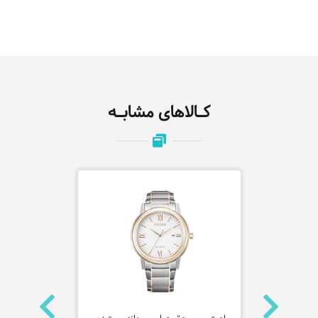
کـالاهای مشابـه