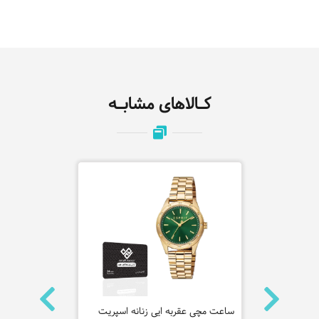
کـالاهای مشابـه
ساعت مچی عقربه ایی Null کاسیو مدل
ساعت مچی عقربه ایی زنانه اسپریت
ساعت مچی عق