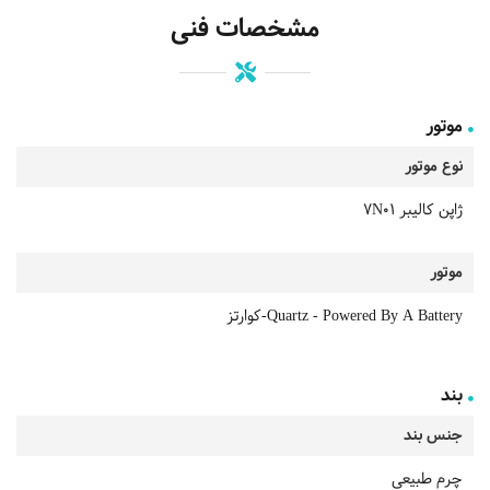
مشخصات فنی
موتور
نوع موتور
ژاپن کالیبر 7N01
موتور
Quartz - Powered By A Battery-کوارتز
بند
جنس بند
چرم طبیعی