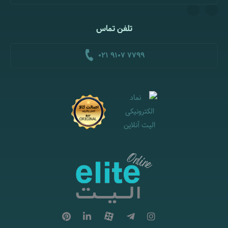
تلفن تماس
021 9107 7799