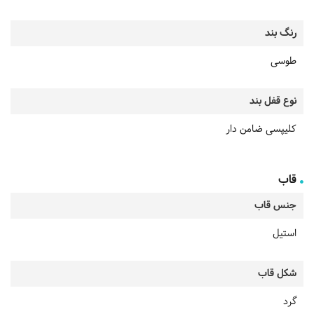
رنگ بند
طوسی
نوع قفل بند
کلیپسی ضامن دار
قاب
جنس قاب
استیل
شکل قاب
گرد