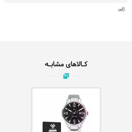
ژاپن
کـالاهای مشابـه