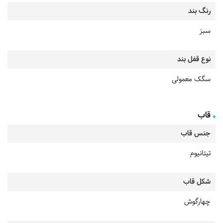
رنگ بند
سبز
نوع قفل بند
سگک معمولی
قاب
جنس قاب
تیتانیوم
شکل قاب
چهارگوش