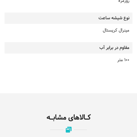
روزمره
نوع شیشه ساعت
مینرال کریستال
مقاوم در برابر آب
100 متر
کـالاهای مشابـه