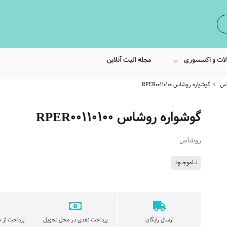
لات و اکسسوری
مجله الیت آنلاین
اس
گوشواره روشاس RPER00110100
گوشواره روشاس RPER00110100
روشاس
نـاموجـود
ارسال رایگان
پرداخت نقدی در محل تحویل
پرداخت از ط