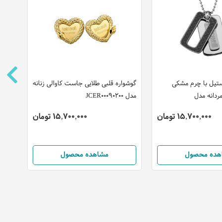
ستیل با چرم مشکی
گوشواره قلبی طلایی جاست کاوالی زنانه
دستب
ردانه مدل
مدل JCER00090200
جاست
0200
15,700,000 تومان
15,700,000 تومان
هده محصول
مشاهده محصول