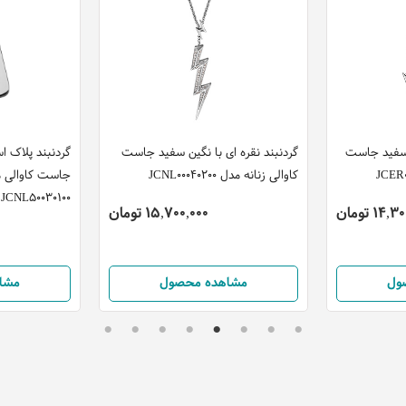
ن سفید جاست
گردنبند نقره ای با نگین سفید جاست
گردنبند پلاک ا
کاوالی زنانه مدل JCNL00040200
جاست کاوالی م
JCNL50030100
14 تومان
15,700,000 تومان
ول
مشاهده محصول
مشا