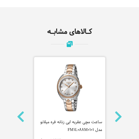
کـالاهای مشابـه
نه روشاس
ساعت مچی عقربه ایی زنانه فره میلانو
ساعت مچی عق
مدل FM1L088M0101
مدل ES1G304M1045