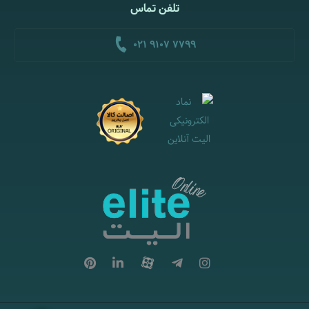
تلفن تماس
021 9107 7799