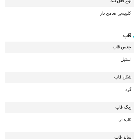
نوع قفل بند
کلیپسی ضامن دار
قاب
جنس قاب
استیل
شکل قاب
گرد
رنگ قاب
نقره ای
سایز قاب