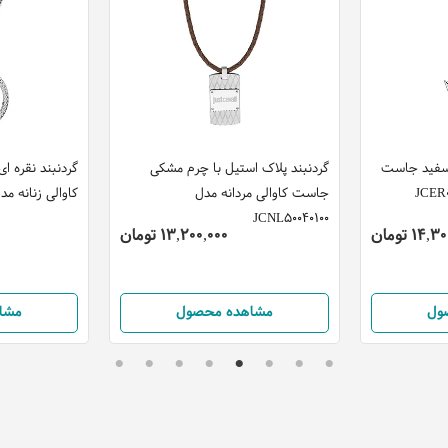
ن سفید جاست
گردنبند پلاک استیل با چرم مشکی
گردنبند نقره ا
جاست کاوالی مردانه مدل
کاوالی زنانه مدل L00010100
JCNL50040100
14 تومان
13,200,000 تومان
ول
مشاهده محصول
مشا