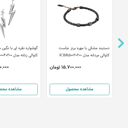
دستبند مشکی با مهره برنز جاست
گوشواره نقره ای با نگی
کاوالی مردانه مدل JCBR50020200
کاوالی زنانه مدل JCER00040200
15,700,000 تومان
,300,000
مشاهده محصول
مشاهده محص