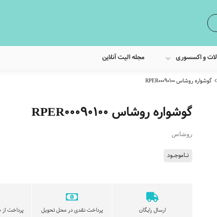
لات و اکسسوری
مجله الیت آنلاین
گوشواره روشاس RPER00090100
گوشواره روشاس RPER00090100
روشاس
نـاموجـود
ارسال رایگان
پرداخت نقدی در محل تحویل
پرداخت از ط