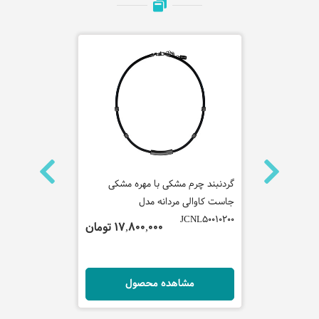
م مشکی
گردنبند چرم مشکی با مهره مشکی
گردنبند نقره
جاست کاوالی مردانه مدل
کاوالی زنانه مدل 40200
JCNL50010200
 تومان
17,800,000 تومان
ل
مشاهده محصول
مش