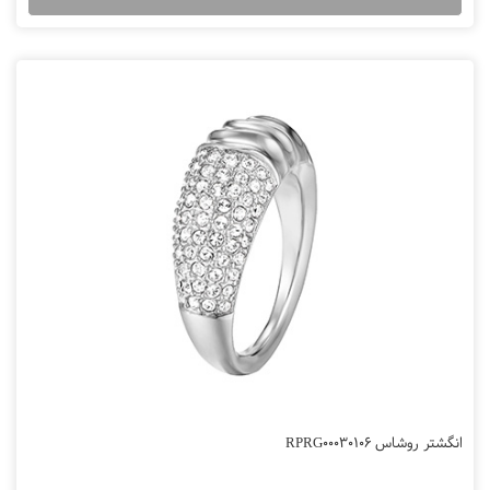
انگشتر روشاس RPRG00030106