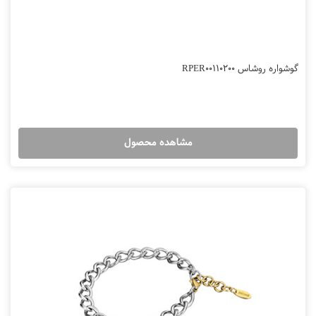
گوشواره روشاس RPER00110200
مشاهده محصول