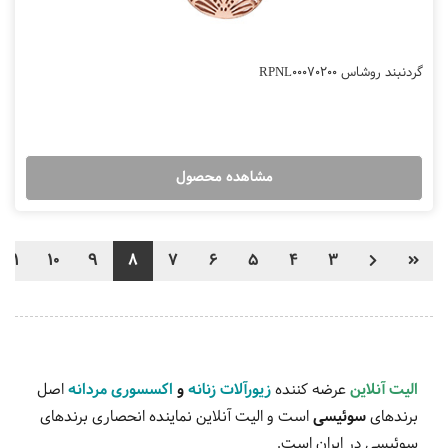
گردنبند روشاس RPNL00070200
مشاهده محصول
11
10
9
8
7
6
5
4
3
الیت آنلاین
عرضه کننده
زیورآلات زنانه
و
اکسسوری مردانه
اصل
برندهای
سوئیسی
است و الیت آنلاین نماینده انحصاری برندهای
سوئیسی در ایران است.