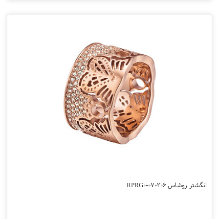
انگشتر روشاس RPRG00070206