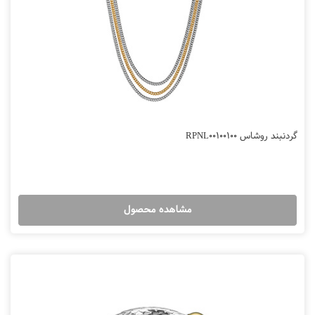
گردنبند روشاس RPNL00100100
مشاهده محصول