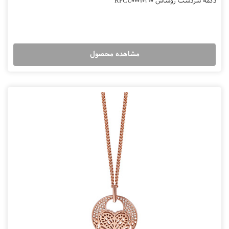
دکمه سردست روشاس RPCU00010400
مشاهده محصول