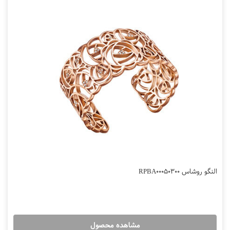
النگو روشاس RPBA00050300
مشاهده محصول