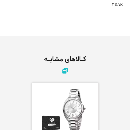
3BAR
کـالاهای مشابـه