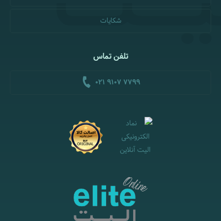
شکایات
تلفن تماس
021 9107 7799