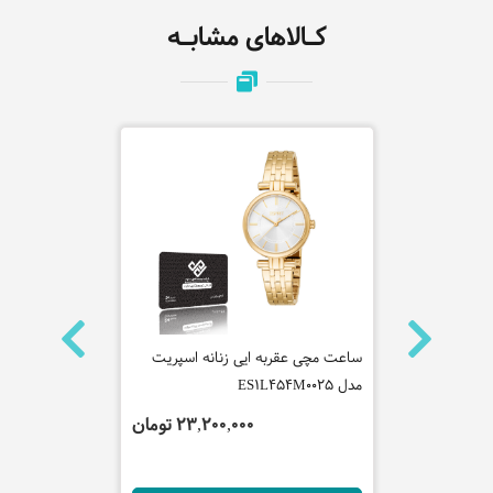
کـالاهای مشابـه
 مدل
ساعت مچی عقربه ایی زنانه اسپریت
ساعت مچی عق
مدل ES1L454M0025
کاوالی مدل JC1G243M0065
 تومان
23,200,000 تومان