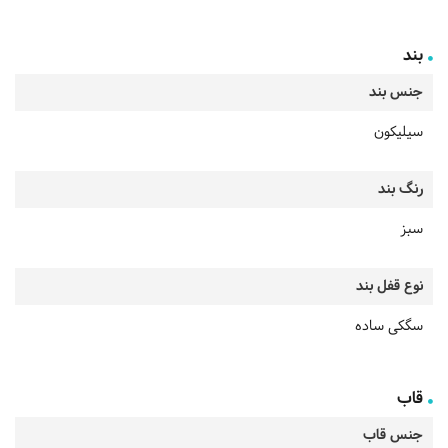
بند
جنس بند
سیلیکون
رنگ بند
سبز
نوع قفل بند
سگکی ساده
قاب
جنس قاب