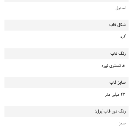
استیل
شکل قاب
گرد
رنگ قاب
خاکستری تیره
سایز قاب
43 میلی متر
رنگ دور قاب(بزل)
سبز