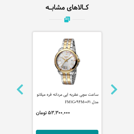
کـالاهای مشابـه
ه کلوین
ساعت مچی عقربه ایی مردانه فره میلانو
ساعت مچی عقر
مدل FM1G094M0061
مدل SSB430P1
 تومان
53,300,000 تومان