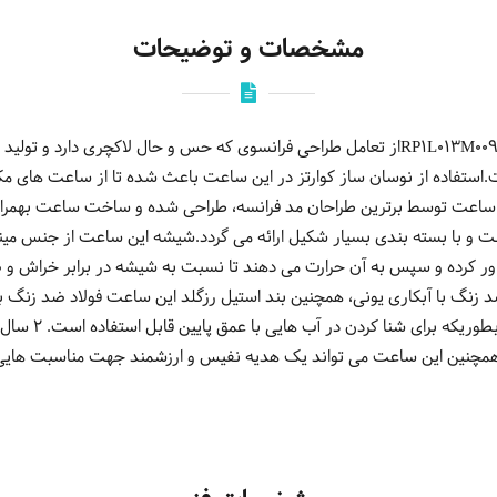
مشخصات و توضیحات
ساعت مچی عقربه ایی زنانه روشاس RP1L013M0091از تعامل طراحی فرانسوی که حس و حال لا
76، شکل گرفته است.استفاده از نوسان ساز کوارتز در این ساعت باعث شده تا از ساعت ه
ساعت توسط برترین طراحان مد فرانسه، طراحی شده و ساخت ساعت بهمراه م
و با بسته بندی بسیار شکیل ارائه می گردد.شیشه این ساعت از جنس مینرا
 کرده و سپس به آن حرارت می دهند تا نسبت به شیشه در برابر خراش و ض
 زنگ با آبکاری یونی، همچنین بند استیل رزگلد این ساعت فولاد ضد زنگ ب
مقابل رطوبت و نفو
همچنین این ساعت می تواند یک هدیه نفیس و ارزشمند جهت مناسبت هایی مان