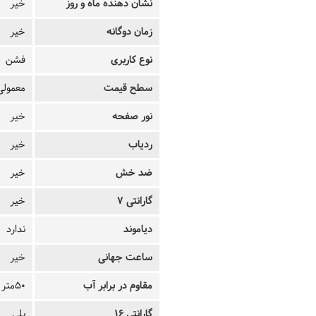
نشان دهنده ماه و روز
خیر
زمان دوگانه
خیر
نوع کاربری
فشن
سطح قیمت
معمولی
نور صفحه
خیر
ردیاب
خیر
ضد خش
خیر
گارانتی 7
خیر
دیاموند
ندارد
ساعت جهانی
خیر
مقاوم در برابر آب
50متر
گارانتی 16
بلی