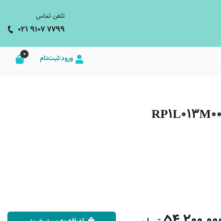
تلفن تماس
021 9107 7799
0
ورود/ثبت‌نام
54,200,00