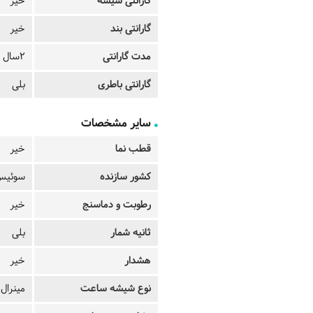
گارانتی شیشه
خیر
گارانتی بند
خیر
مدت گارانتی
2سال
گارانتی باطری
بلی
سایر مشخصات
قطب نما
خیر
کشور سازنده
سوئیس 
رطوبت و دماسنج
خیر
ثانیه شمار
بلی
هشدار
خیر
نوع شیشه ساعت
مینرال