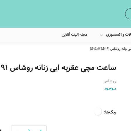
لات و اکسسوری
مجله الیت آنلاین
 روشاس RP1L013M0091
ساعت مچی عقربه ایی زنانه روشاس RP1L013M0091
روشاس
مـوجـود
رنگ‌ها:
0