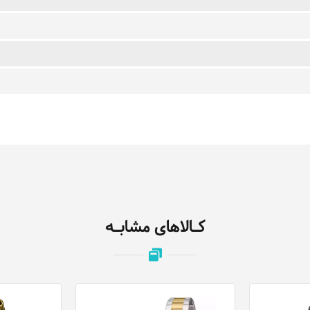
کـالاهای مشابـه