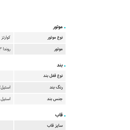
موتور
نوع موتور
کوارتز
موتور
روندا 763
بند
نوع قفل بند
رنگ بند
استیل/
جنس بند
استیل
قاب
سایز قاب