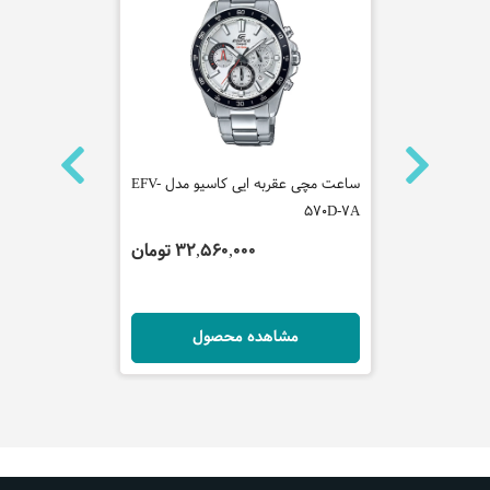
نه لاگوست
ساعت مچی عقربه ایی کاسیو مدل EFV-
ساعت مچی عقر
SRZ554P1
570D-7A
 تومان
32,560,000 تومان
ل
مشاهده محصول
مش