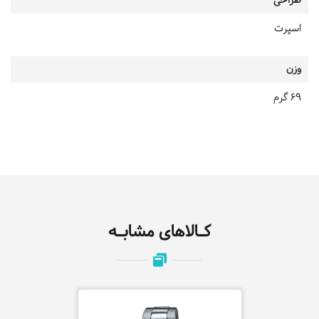
طراحی
اسپرت
وزن
69 گرم
کـالاهای مشابـه