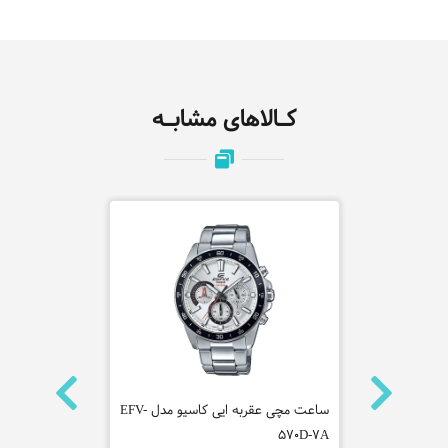
کـالاهای مشابـه
ه سیتیزن
ساعت مچی عقربه ایی کاسیو مدل EFV-
ساعت مچی عق
570D-7A
مدل ES1G346M0085