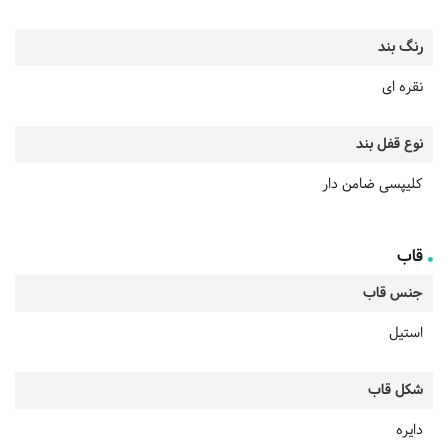
رنگ بند
نقره ای
نوع قفل بند
کلیپسی ضامن دار
قاب
جنس قاب
استیل
شکل قاب
دایره