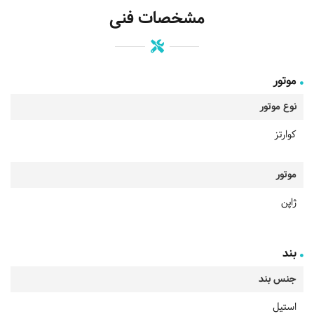
مشخصات فنی
موتور
نوع موتور
کوارتز
موتور
ژاپن
بند
جنس بند
استیل