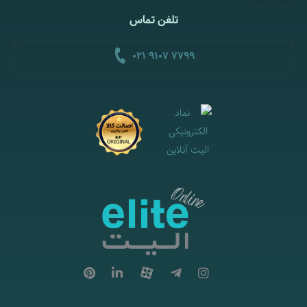
تلفن تماس
021 9107 7799