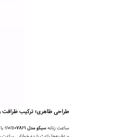
طراحی ظاهری؛ ترکیب ظرافت و
ساعت زنانه
سیکو مدل
SWR078P1
با 
و عقربه‌ها باعث شده خوانایی ساعت 