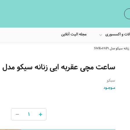
لات و اکسسوری
مجله الیت آنلاین
سیکو مدل SWR078P1
ساعت مچی عقربه ایی زنانه سیکو مدل SWR078P1
سیکو
مـوجـود
0