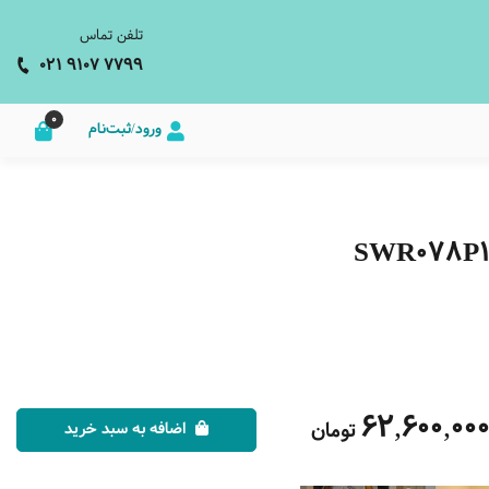
تلفن تماس
021 9107 7799
0
ورود/ثبت‌نام
62,600,00
تومان
اضافه به سبد خرید