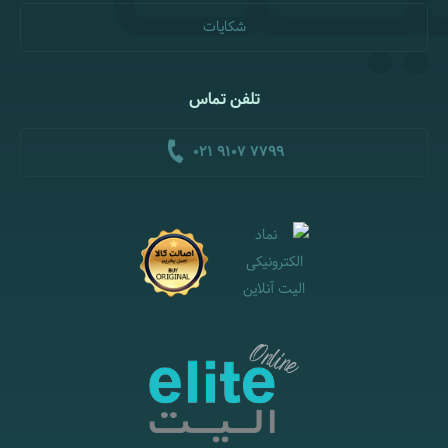
شکایات
تلفن تماس
021 9107 7799