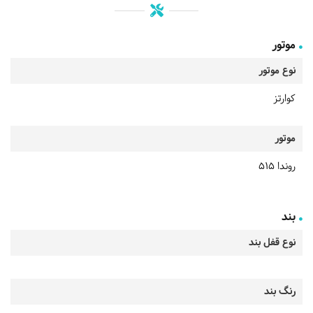
موتور
نوع موتور
کوارتز
موتور
روندا 515
بند
نوع قفل بند
رنگ بند