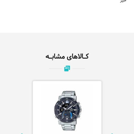
خیر
کـالاهای مشابـه