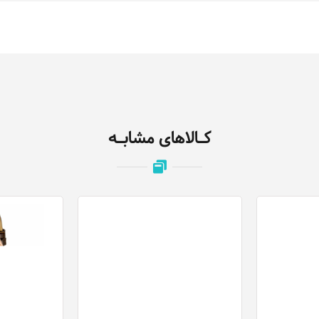
کـالاهای مشابـه