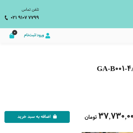
تلفن تماس
021 9107 7799
0
ورود/ثبت‌نام
37,730,0
تومان
اضافه به سبد خرید