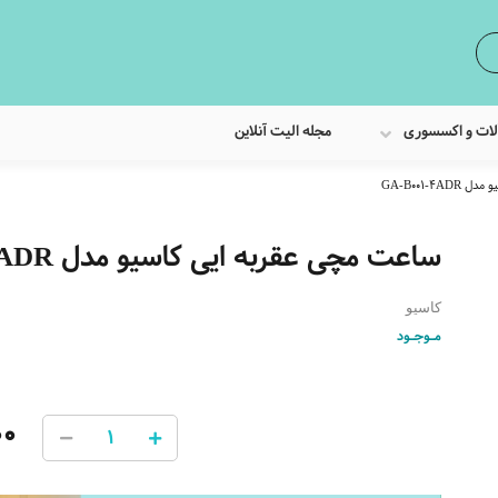
لات و اکسسوری
مجله الیت آنلاین
GA-B001-
ساعت مچی عقربه ایی کاسیو مدل GA-B001-4ADR
کاسیو
مـوجـود
00