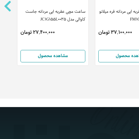
 ایی مردانه فره میلانو
ساعت مچی عقربه ایی مردانه جاست
W-1A
کاوالی مدل JC1G155L0035
37,100,000 تومان
27,400,000 تومان
هده محصول
مشاهده محصول