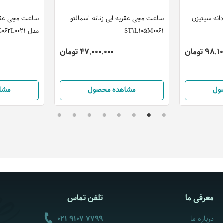
انه سیتیزن
ساعت مچی عقربه ایی زنانه اسمالتو
ساعت مچی عقربه
ST1L105M0061
مدل FM1G062L0021
98 تومان
47,000,000 تومان
ول
مشاهده محصول
مشا
معرفی ما
تلفن تماس
درباره ما
021 9107 7799