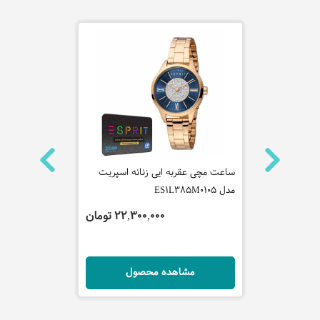
نه جاست
ساعت مچی عقربه ایی زنانه اسپریت
ساعت مچی عقر
مدل ES1L385M0105
مدل FM1L041M0181
 تومان
22,300,000 تومان
ل
مشاهده محصول
مش