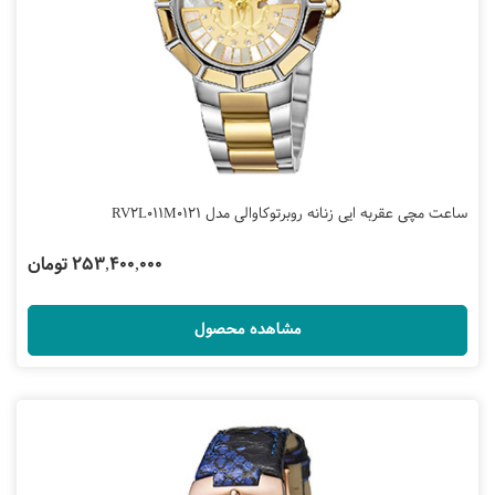
ساعت مچی عقربه ایی زنانه روبرتوکاوالی مدل RV2L011M0121
253,400,000 تومان
مشاهده محصول