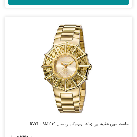
ساعت مچی عقربه ایی زنانه روبرتوکاوالی مدل RV2L009M0131