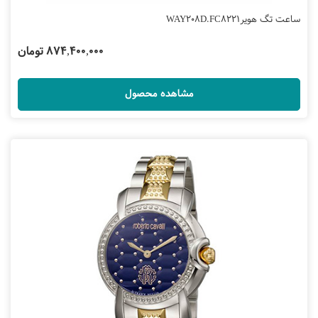
ساعت تگ هویرWAY208D.FC8221
874,400,000 تومان
مشاهده محصول