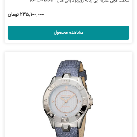
ساعت مچی عقربه ایی زنانه روبرتوکاوالی مدل RV2L009M0141
235,100,000 تومان
مشاهده محصول