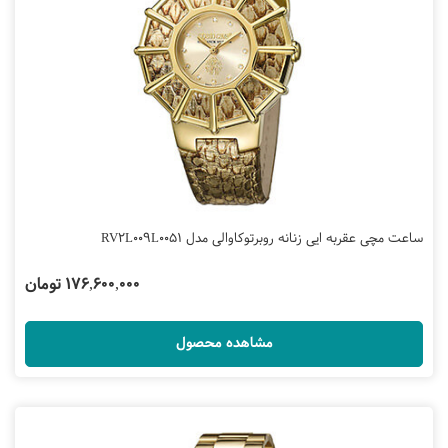
ساعت مچی عقربه ایی زنانه روبرتوکاوالی مدل RV2L009L0051
176,600,000 تومان
مشاهده محصول