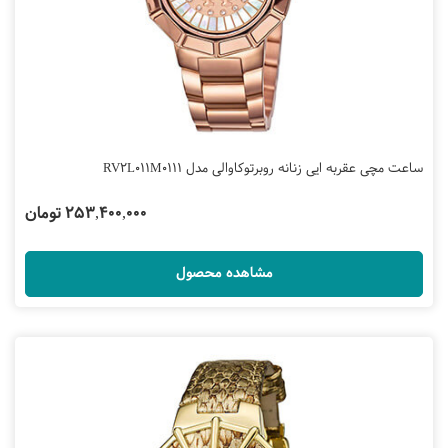
ساعت مچی عقربه ایی زنانه روبرتوکاوالی مدل RV2L011M0111
253,400,000 تومان
مشاهده محصول