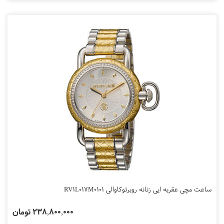
ساعت مچی عقربه ایی زنانه روبرتوکاوالی RV1L017M0101
238,800,000 تومان