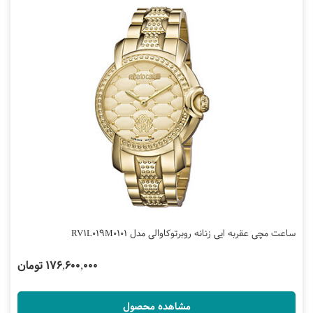
ساعت مچی عقربه ایی زنانه روبرتوکاوالی مدل RV1L019M0101
176,600,000 تومان
مشاهده محصول