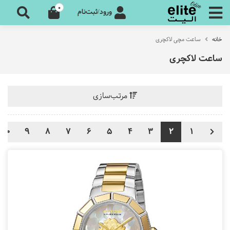
0
ورود/ثبت‌نام
خانه
ساعت مچی لاکچری
ساعت لاکچری
مرتب‌سازی
10
9
8
7
6
5
4
3
2
1