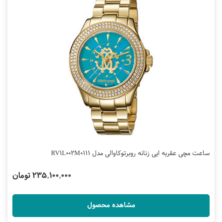
ساعت مچی عقربه ایی زنانه روبرتوکاوالی مدل RV1L002M0111
235,100,000 تومان
مشاهده محصول