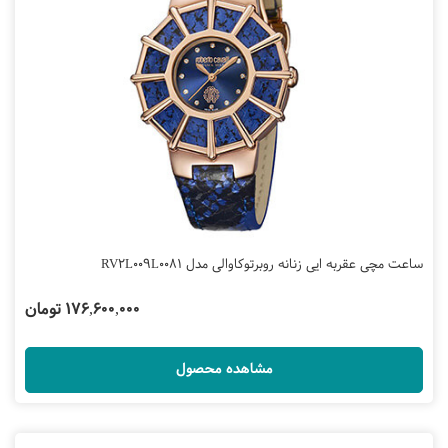
ساعت مچی عقربه ایی زنانه روبرتوکاوالی مدل RV2L009L0081
176,600,000 تومان
مشاهده محصول