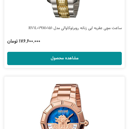
ساعت مچی عقربه ایی زنانه روبرتوکاوالی مدل RV1L019M0151
176,600,000 تومان
مشاهده محصول