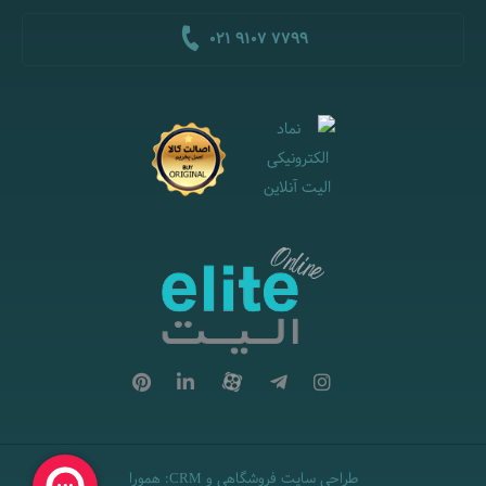
021 9107 7799
طراحی سایت فروشگاهی
و
:
همورا
CRM