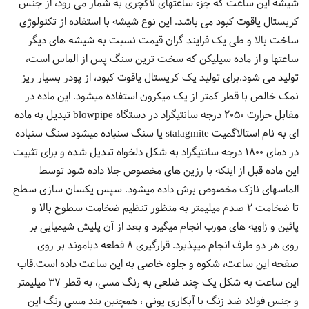
شیشه این ساعت که جزء ساعتهای لاکچری به شمار می رود، از جنس
کریستال یاقوت کبود می باشد. این نوع شیشه با استفاده از تکنولوژی
ساخت بالا و طی یک فرایند گران قیمت نسبت به شیشه های دیگر
ساعتها و از ماده سیلیکن که سخت ترین سنگ پس از الماس است،
تولید می شود.برای تولید یک کریستال یاقوت کبود، از پودر بسیار ریز
نمک خالص با قطر کمتر از یک میکرون استفاده میشود. این ماده در
مقابل حرارت 2050 درجه سانتیگراد در دستگاه blowpipe تبدیل به ماده
ای به نام استالاگمیت stalagmite یا سنگ سنباده میشود سنگ سنباده
در دمای 1800 درجه سانتیگراد به شکل دلخواه تبدیل شده و برای تثبیت
این ماده قبل از اینکه با رزین های مخصوص جلا داده شود توسط
الماسهای نازک مخصوص برش داده میشود. سپس یکسان سازی سطح
تا ضخامت 2 صدم میلیمتر به منظور تنظیم ضخامت سطوح بالا و
پائین و زاویه های مورب انجام میگیرد و بعد از آن پلیش شیمیایی بر
روی هر دو طرف انجام میپذیرد. قرارگیری 8 قطعه دیاموند بر روی
صفحه این ساعت، شکوه و جلوه خاصی به این ساعت داده است.قاب
این ساعت به شکل یک چند ضلعی به رنگ مسی، به قطر 37 میلیمتر
و جنس فولاد ضد زنگ با آبکاری یونی ، همچنین بند مسی رنگ این