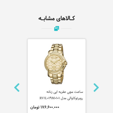
کـالاهای مشابـه
روبرتو
ساعت مچی عقربه ایی زنانه
ساعت مچی عقر
روبرتوکاوالی مدل RV1L019M0101
روبرتوکاوالی مدل L0011
تومان
176,600,000 تومان