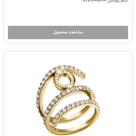
النگو روشاس RPBA00050100
مشاهده محصول