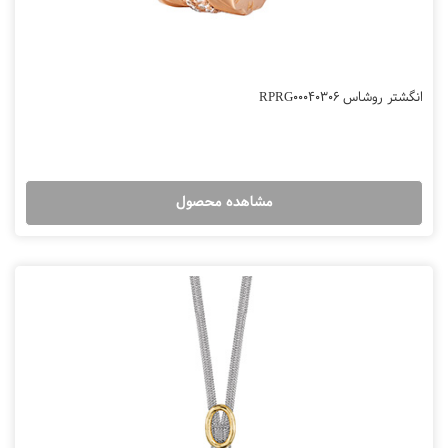
انگشتر روشاس RPRG00040306
مشاهده محصول