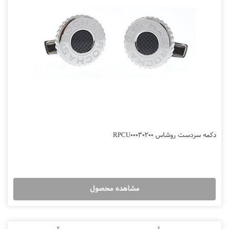
دکمه سردست روشاس RPCU00030200
مشاهده محصول