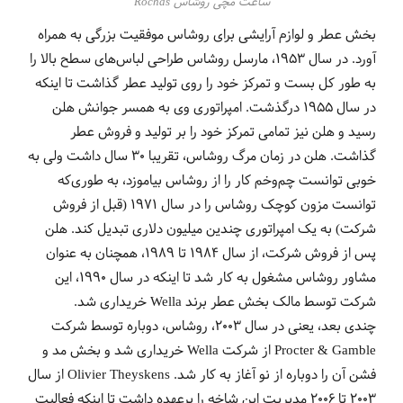
ساعت مچی روشاس Rochas
بخش عطر و لوازم آرایشی برای روشاس موفقیت بزرگی به همراه
آورد. در سال 1953، مارسل روشاس طراحی لباس‌های سطح بالا را
به طور کل بست و تمرکز خود را روی تولید عطر گذاشت تا اینکه
در سال 1955 درگذشت. امپراتوری وی به همسر جوانش هلن
رسید و هلن نیز تمامی تمرکز خود را بر تولید و فروش عطر
گذاشت. هلن در زمان مرگ روشاس، تقریبا 30 سال داشت ولی به
خوبی توانست چم‌وخم کار را از روشاس بیاموزد، به طوری‌که
توانست مزون کوچک روشاس را در سال 1971 (قبل از فروش
شرکت) به یک امپراتوری چندین میلیون دلاری تبدیل کند. هلن
پس از فروش شرکت، از سال 1984 تا 1989، همچنان به عنوان
مشاور روشاس مشغول به کار شد تا اینکه در سال 1990، این
شرکت توسط مالک بخش عطر برند Wella خریداری شد.
چندی بعد، یعنی در سال 2003، روشاس، دوباره توسط شرکت
Procter & Gamble از شرکت Wella
خریداری شد و بخش مد و
فشن آن را دوباره از نو آغاز به کار شد.
Olivier Theyskens از سال
2003 تا 2006 مدیریت این شاخه را برعهده داشت تا اینکه فعالیت