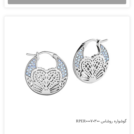
گوشواره روشاس RPER00070300