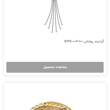
گردنبند روشاس RPNL00020100
مشاهده محصول