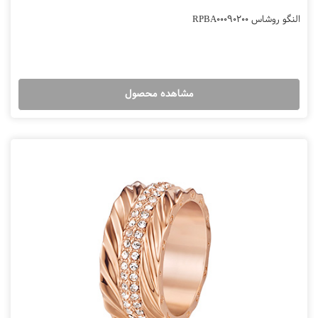
النگو روشاس RPBA00090200
مشاهده محصول