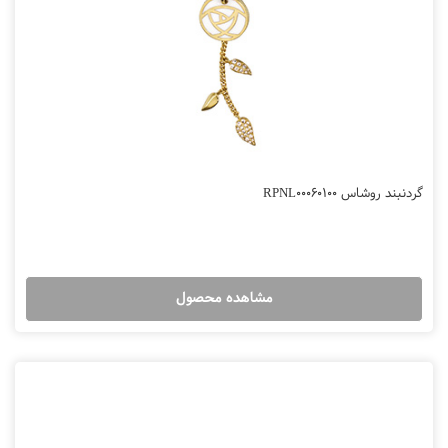
گردنبند روشاس RPNL00060100
مشاهده محصول