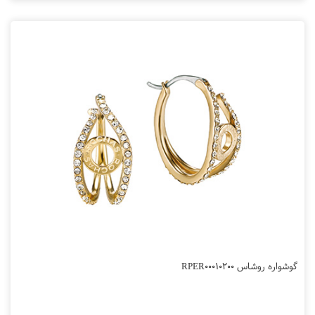
گوشواره روشاس RPER00010200