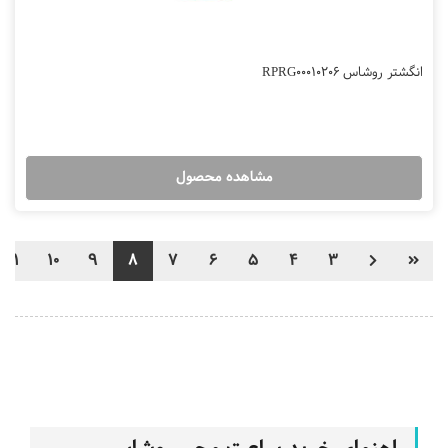
انگشتر روشاس RPRG00010206
مشاهده محصول
11
10
9
8
7
6
5
4
3