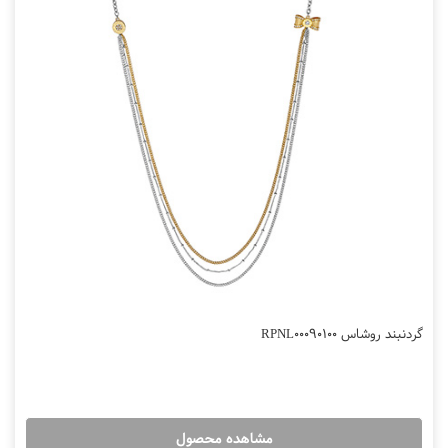
گردنبند روشاس RPNL00090100
مشاهده محصول