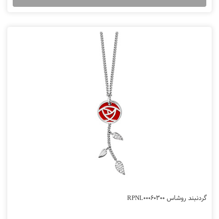
گردنبند روشاس RPNL00060300