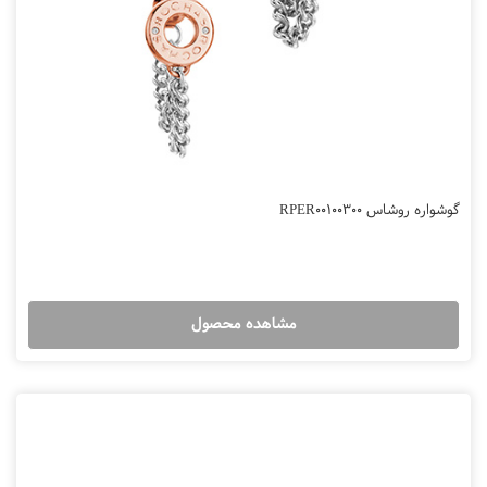
گوشواره روشاس RPER00100300
مشاهده محصول