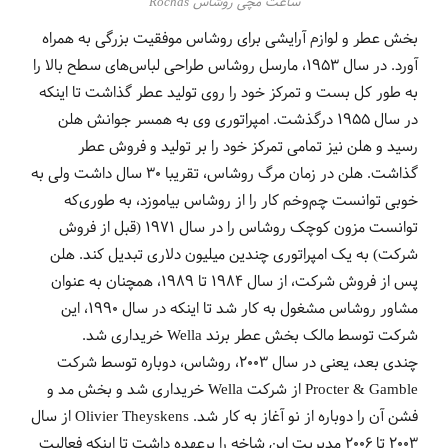
ساعت مچی روشاس Rochas
بخش عطر و لوازم آرایشی برای روشاس موفقیت بزرگی به همراه
آورد. در سال 1953، مارسل روشاس طراحی لباس‌های سطح بالا را
به طور کل بست و تمرکز خود را روی تولید عطر گذاشت تا اینکه
در سال 1955 درگذشت. امپراتوری وی به همسر جوانش هلن
رسید و هلن نیز تمامی تمرکز خود را بر تولید و فروش عطر
گذاشت. هلن در زمان مرگ روشاس، تقریبا 30 سال داشت ولی به
خوبی توانست چم‌وخم کار را از روشاس بیاموزد، به طوری‌که
توانست مزون کوچک روشاس را در سال 1971 (قبل از فروش
شرکت) به یک امپراتوری چندین میلیون دلاری تبدیل کند. هلن
پس از فروش شرکت، از سال 1984 تا 1989، همچنان به عنوان
مشاور روشاس مشغول به کار شد تا اینکه در سال 1990، این
شرکت توسط مالک بخش عطر برند Wella خریداری شد.
چندی بعد، یعنی در سال 2003، روشاس، دوباره توسط شرکت
Procter & Gamble از شرکت Wella
خریداری شد و بخش مد و
فشن آن را دوباره از نو آغاز به کار شد.
Olivier Theyskens از سال
2003 تا 2006 مدیریت این شاخه را برعهده داشت تا اینکه فعالیت