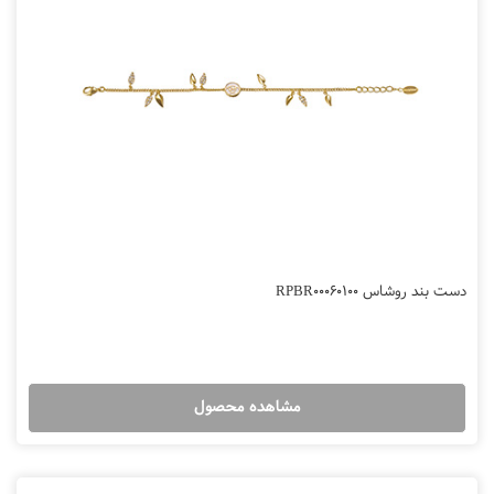
دست بند روشاس RPBR00060100
مشاهده محصول