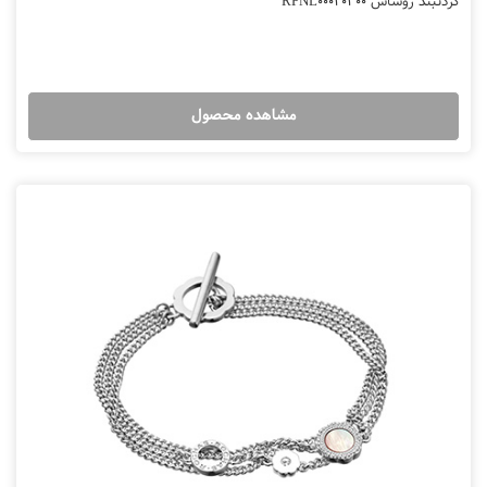
گردنبند روشاس RPNL00020300
مشاهده محصول