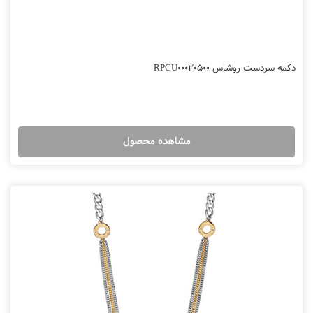
دکمه سردست روشاس RPCU00030500
مشاهده محصول