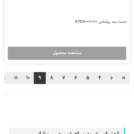
دست بند روشاس RPBR00110100
مشاهده محصول
11
10
9
8
7
6
5
4