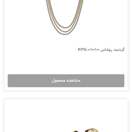
گردنبند روشاس RPNL00100100
مشاهده محصول