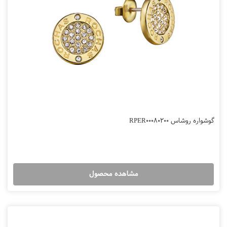
گوشواره روشاس RPER00080200
مشاهده محصول