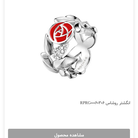
انگشتر روشاس RPRG00060306
مشاهده محصول