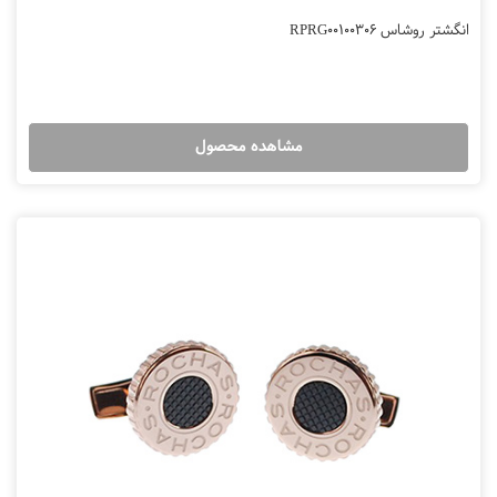
انگشتر روشاس RPRG00100306
مشاهده محصول