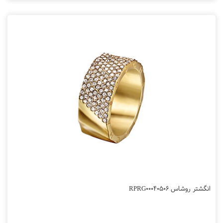
انگشتر روشاس RPRG00040506