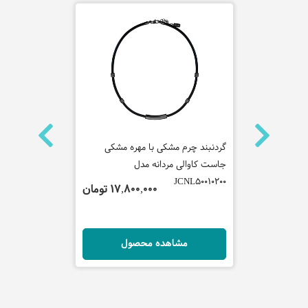
استیل
گردنبند چرم مشکی با مهره مشکی
گردنبند پلاک 
جاست کاوالی مردانه مدل
جاست کاوالی 
CNL50040300
JCNL50010200
 تومان
17,800,000 تومان
ل
مشاهده محصول
مش