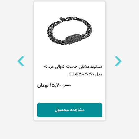
کاوالی
دستبند مشکی جاست کاوالی مردانه
گردنبند چرم 
مدل JCBR50030300
جاست کاوالی 
JCNL50010100
 تومان
15,700,000 تومان
ل
مشاهده محصول
مش