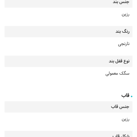
جنس بند
رزین
رنگ بند
نارنجی
نوع قفل بند
سگک معمولی
قاب
جنس قاب
رزین
شکل قاب