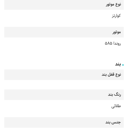
نوع موتور
کوارتز
موتور
روندا 585
بند
نوع قفل بند
رنگ بند
طلائی
جنس بند