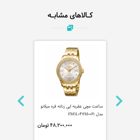
کـالاهای مشابـه
ه لاگوست
ساعت مچی عقربه ایی زنانه فره میلانو
ساعت مچی عقر
مدل FM1L047M0061
مدل FM1L081M0051
 تومان
48,200,000 تومان