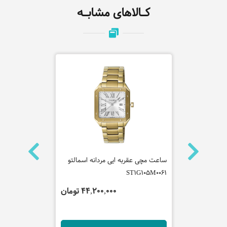
کـالاهای مشابـه
ه سیتیزن
ساعت مچی عقربه ایی مردانه اسمالتو
2100C-9ADR
ST1G105M0061
 تومان
44,200,000 تومان