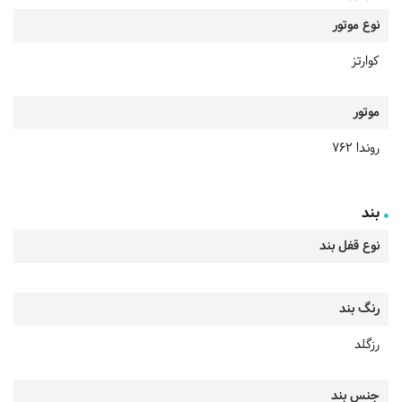
نوع موتور
کوارتز
موتور
روندا 762
بند
نوع قفل بند
رنگ بند
رزگلد
جنس بند