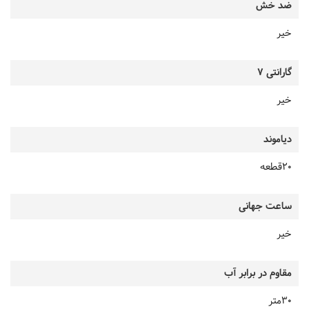
ضد خش
خیر
گارانتی 7
خیر
دیاموند
20قطعه
ساعت جهانی
خیر
مقاوم در برابر آب
30متر