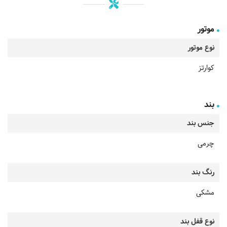
موتور
نوع موتور
کوارتز
بند
جنس بند
چرمی
رنگ بند
مشکی
نوع قفل بند