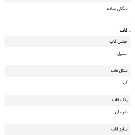
سگکی ساده
قاب
جنس قاب
استیل
شکل قاب
گرد
رنگ قاب
نقره ای
سایز قاب