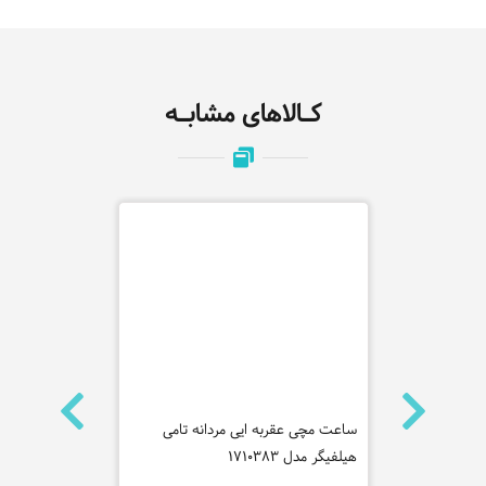
کـالاهای مشابـه
ه روشاس
ساعت مچی عقربه ایی مردانه تامی
ساعت مچی عقر
هیلفیگر مدل 1710383
کلاین مدل 25200442