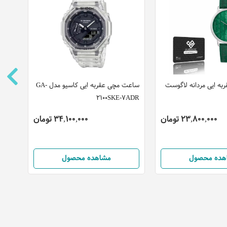
ه ایی مردانه لاگوست
ساعت مچی عقربه ایی کاسیو مدل GA-
ساعت 
2100SKE-7ADR
مدل 25200235
23,800,000 تومان
34,100,000 تومان
هده محصول
مشاهده محصول