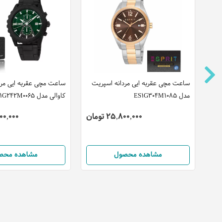
ساعت مچی عقربه ایی مردانه اسپریت
ساعت مچی عقربه ایی مر
مدل ES1G304M1085
کاوالی مدل JC1G242M0065
25,800,000 تومان
5,500,000
مشاهده محصول
مشاهده محص