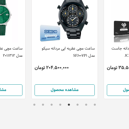
دانه جاست
ساعت مچی عقربه ایی مردانه سیکو
ساعت مچی عقرب
مدل SFJ007P1
مدل 2011312
3 تومان
204,500,000 تومان
ول
مشاهده محصول
مشا