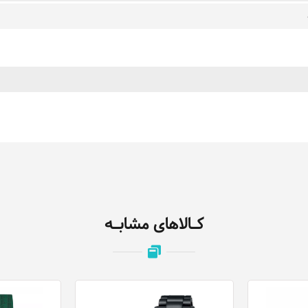
کـالاهای مشابـه