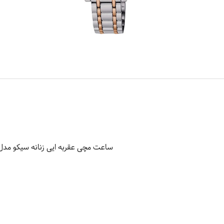
ساعت مچی عقربه ایی زنانه سیکو مدل XDG86P1