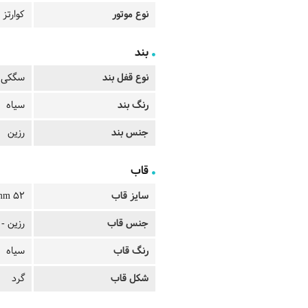
نوع موتور
کوارتز
بند
نوع قفل بند
سگکی
رنگ بند
سیاه
جنس بند
رزین
قاب
سایز قاب
52 mm
جنس قاب
رزین -
رنگ قاب
سیاه
شکل قاب
گرد