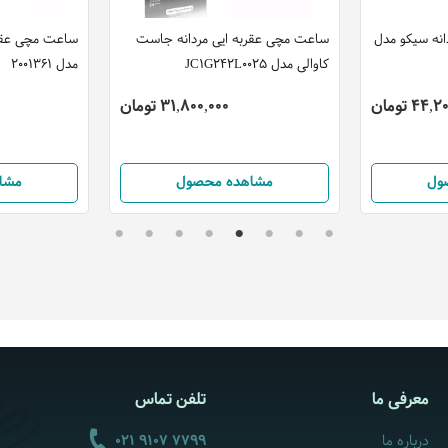
نه سیکو مدل
ساعت مچی عقربه ایی مردانه جاست
ساعت مچی عقرب
کاوالی مدل JC1G242L0025
مدل 2001361
44 تومان
31,800,000 تومان
ول
مشاهده محصول
مشا
معرفی ما
تلفن تماس
درباره ما
021 9107 7799