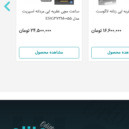
ه ایی زنانه لاگوست
ساعت مچی عقربه ایی مردانه اسپریت
ساعت
مدل ES1G373M0055
مدل 2011096
16,600,000 تومان
24,500,000 تومان
هده محصول
مشاهده محصول