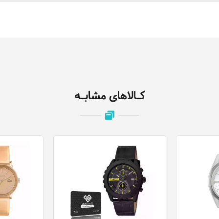
کـالاهای مشابـه