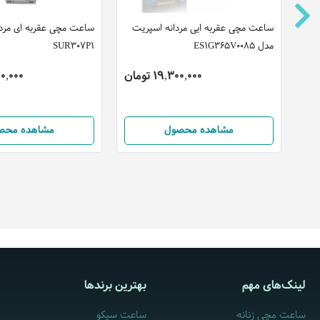
ساعت مچی عقربه ایی مردانه اسپریت
ساعت مچی عقربه ای مردا
مدل ES1G365V0085
SUR307P1
19,300,000 تومان
,200,000
مشاهده محصول
مشاهده محص
لینک‌های مهم
بهترین برندها
ساعت مچی زنانه
ساعت سیکو