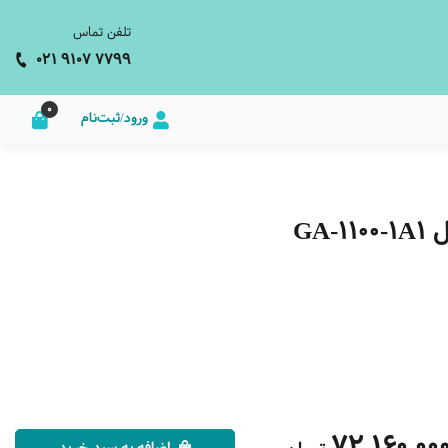
تلفن تماس
021 9107 7799
0
ورود/ثبت‌نام
GA
72,160,00