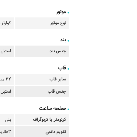
موتور
نوع موتور
کوارتز-
بند
جنس بند
استیل
قاب
سایز قاب
32 میلیمتر
جنس قاب
استیل
صفحه ساعت
کرنومتر یا کرنوگراف
بلی
تقویم دائمی
3عقربه - تقویم