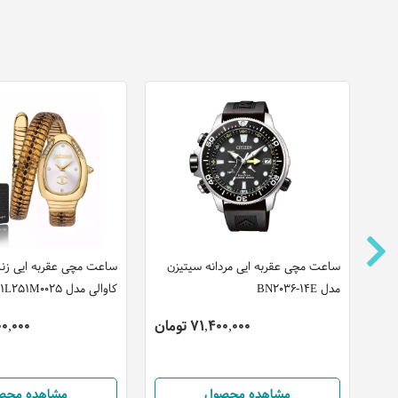
این
ساعت مچی عقربه ایی مردانه سیتیزن
ساعت مچی عقربه ایی زن
مدل BN2036-14E
کاوالی مدل JC1L251M0025
71,400,000 تومان
,600,000
مشاهده محصول
مشاهده محص