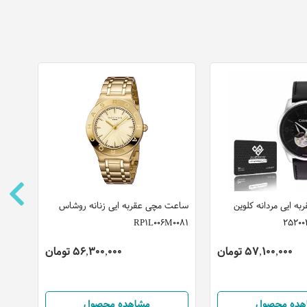
 ایی مردانه کلوین
ساعت مچی عقربه ایی زنانه روشاس
ساعت
RP1L006M0081
مدل S1G304M1075
57,100,000 تومان
56,300,000 تومان
هده محصول
مشاهده محصول