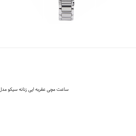
ساعت مچی عقربه ایی زنانه سیکو مدل UT323P1