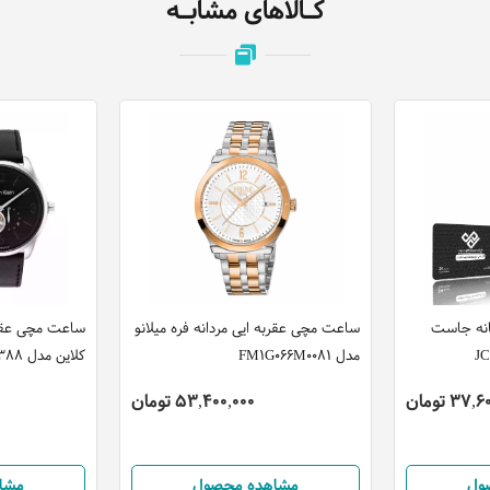
کـالاهای مشابـه
انه جاست
ساعت مچی عقربه ایی مردانه فره میلانو
ساعت مچی عقربه
مدل FM1G066M0081
کلاین مدل 25200388
37 تومان
53,400,000 تومان
ول
مشاهده محصول
مشا